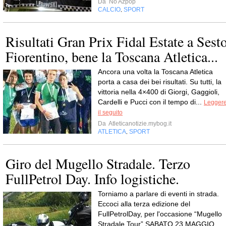
Da
No Azpop
CALCIO
SPORT
,
Risultati Gran Prix Fidal Estate a Sest
Fiorentino, bene la Toscana Atletica...
Ancora una volta la Toscana Atletica
porta a casa dei bei risultati. Su tutti, la
vittoria nella 4×400 di Giorgi, Gaggioli,
Cardelli e Pucci con il tempo di...
Legger
il seguito
Da
Atleticanotizie.mybog.it
ATLETICA
SPORT
,
Giro del Mugello Stradale. Terzo
FullPetrol Day. Info logistiche.
Torniamo a parlare di eventi in strada.
Eccoci alla terza edizione del
FullPetrolDay, per l'occasione “Mugello
Stradale Tour”.SABATO 23 MAGGIO.