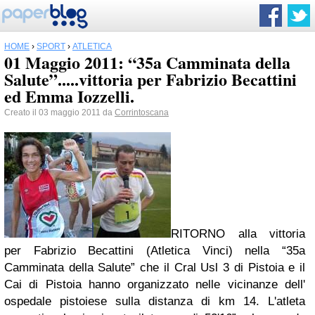
HOME
›
SPORT
›
ATLETICA
01 Maggio 2011: “35a Camminata della
Salute”.....vittoria per Fabrizio Becattini
ed Emma Iozzelli.
Creato il 03 maggio 2011 da
Corrintoscana
RITORNO alla vittoria
per Fabrizio Becattini (Atletica Vinci) nella “35a
Camminata della Salute” che il Cral Usl 3 di Pistoia e il
Cai di Pistoia hanno organizzato nelle vicinanze dell'
ospedale pistoiese sulla distanza di km 14. L'atleta