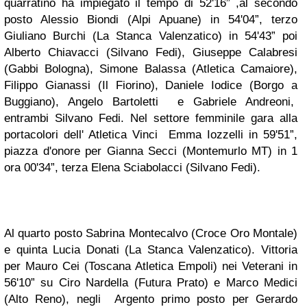
quarratino ha impiegato il tempo di 52'16” ,al secondo
posto Alessio Biondi (Alpi Apuane) in 54'04”, terzo
Giuliano Burchi (La Stanca Valenzatico) in 54'43” poi
Alberto Chiavacci (Silvano Fedi), Giuseppe Calabresi
(Gabbi Bologna), Simone Balassa (Atletica Camaiore),
Filippo Gianassi (Il Fiorino), Daniele Iodice (Borgo a
Buggiano), Angelo Bartoletti e Gabriele Andreoni,
entrambi Silvano Fedi. Nel settore femminile gara alla
portacolori dell' Atletica Vinci Emma Iozzelli in 59'51”,
piazza d'onore per Gianna Secci (Montemurlo MT) in 1
ora 00'34”, terza Elena Sciabolacci (Silvano Fedi).
Al quarto posto Sabrina Montecalvo (Croce Oro Montale)
e quinta Lucia Donati (La Stanca Valenzatico). Vittoria
per Mauro Cei (Toscana Atletica Empoli) nei Veterani in
56'10” su Ciro Nardella (Futura Prato) e Marco Medici
(Alto Reno), negli Argento primo posto per Gerardo