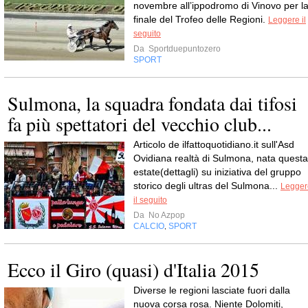
novembre all’ippodromo di Vinovo per l
finale del Trofeo delle Regioni.
Leggere il
seguito
Da
Sportduepuntozero
SPORT
Sulmona, la squadra fondata dai tifosi
fa più spettatori del vecchio club...
Articolo de ilfattoquotidiano.it sull'Asd
Ovidiana realtà di Sulmona, nata questa
estate(dettagli) su iniziativa del gruppo
storico degli ultras del Sulmona...
Legger
il seguito
Da
No Azpop
CALCIO
SPORT
,
Ecco il Giro (quasi) d'Italia 2015
Diverse le regioni lasciate fuori dalla
nuova corsa rosa. Niente Dolomiti,