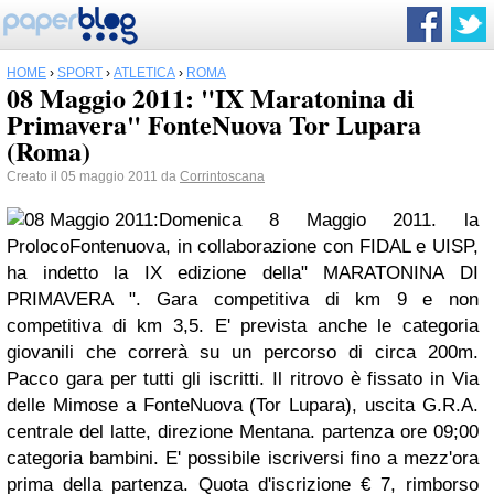
HOME
›
SPORT
›
ATLETICA
›
ROMA
08 Maggio 2011: "IX Maratonina di
Primavera" FonteNuova Tor Lupara
(Roma)
Creato il 05 maggio 2011 da
Corrintoscana
Domenica 8 Maggio 2011. la
ProlocoFontenuova, in collaborazione con FIDAL e UISP,
ha indetto la IX edizione della" MARATONINA DI
PRIMAVERA ". Gara competitiva di km 9 e non
competitiva di km 3,5. E' prevista anche le categoria
giovanili che correrà su un percorso di circa 200m.
Pacco gara per tutti gli iscritti. Il ritrovo è fissato in Via
delle Mimose a FonteNuova (Tor Lupara), uscita G.R.A.
centrale del latte, direzione Mentana. partenza ore 09;00
categoria bambini. E' possibile iscriversi fino a mezz'ora
prima della partenza. Quota d'iscrizione € 7, rimborso