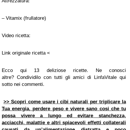
Attrezzatura:
–
Vitamix
(frullatore)
Video ricetta:
Link originale ricetta <
Ecco qui 13 deliziose ricette. Ne conosci
altre? Condividilo con tutti gli amici di LinfaVitale qui
sotto nei commenti.
>> Scopri come usare i cibi naturali per triplicare la
Tua energia, perdere peso e vivere sano cosi che tu
possa vivere a lungo ed evitare stanchezza,
acciacchi, malattie e altri spiacevoli effetti collaterali
causati da un’alimentazione distratta e poco