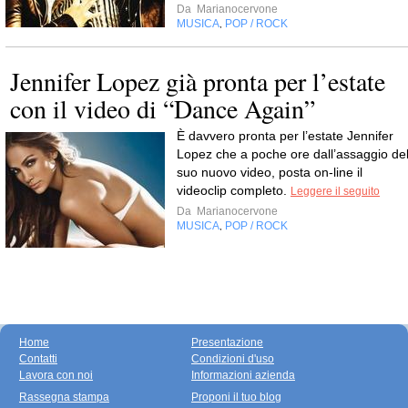
Da
Marianocervone
MUSICA
POP / ROCK
,
Jennifer Lopez già pronta per l’estate
con il video di “Dance Again”
È davvero pronta per l’estate Jennifer
Lopez che a poche ore dall’assaggio de
suo nuovo video, posta on-line il
videoclip completo.
Leggere il seguito
Da
Marianocervone
MUSICA
POP / ROCK
,
Home
Presentazione
Contatti
Condizioni d'uso
Lavora con noi
Informazioni azienda
Rassegna stampa
Proponi il tuo blog