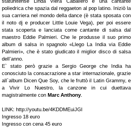
statunitense Linda Viera Caballero è una cantante
poliedrica che spazia dal reggaeton al pop latino. Iniziò la
sua carriera nel mondo della dance (è stata sposata con
il noto dj e producer Little Louie Vega), per poi essere
stata scoperta e lanciata come cantante di salsa dal
maestro Eddie Palmieri. Che le produsse il suo primo
album di salsa in spagnolo «Llego La India via Eddie
Palmieri», che è stato giudicato il miglior disco di salsa
dell’anno.
E` stato però grazie a Sergio George che India ha
conosciuto la consacrazione a star internazionale, grazie
all`album Dicen Que Soy, che le fruttò il Latin Grammy, e
a Vivir Lo Nuestro, la canzone in cui duettava
magistralmente con
Marc Anthony
.
LINK: http://youtu.be/4KDDMEuiJGI
Ingresso 18 euro
Ingresso con cena 45 euro