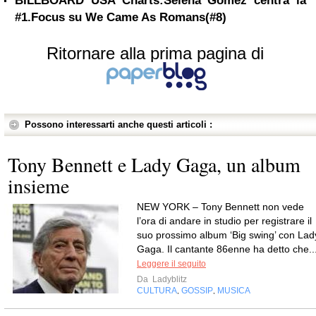
BILLBOARD USA Charts:Selena Gomez centra la
#1.Focus su We Came As Romans(#8)
Ritornare alla prima pagina di
Possono interessarti anche questi articoli :
Tony Bennett e Lady Gaga, un album
insieme
NEW YORK – Tony Bennett non vede
l’ora di andare in studio per registrare il
suo prossimo album ‘Big swing’ con Lad
Gaga. Il cantante 86enne ha detto che..
Leggere il seguito
Da
Ladyblitz
CULTURA
GOSSIP
MUSICA
,
,