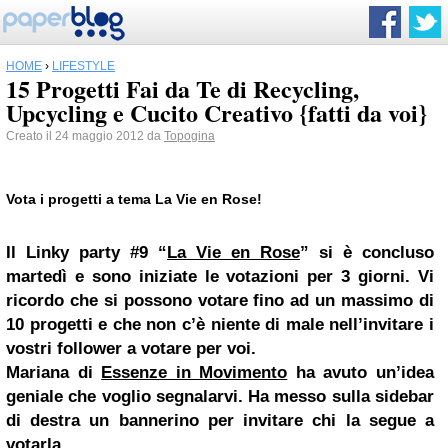
HOME
›
LIFESTYLE
15 Progetti Fai da Te di Recycling,
Upcycling e Cucito Creativo {fatti da voi}
Creato il 24 maggio 2012 da
Topogina
Vota i progetti a tema
La Vie en Rose!
Il Linky party #9 “
La Vie en Rose
” si è concluso
martedì e sono
iniziate le votazioni per 3 giorni
.
Vi
ricordo che si possono votare fino ad un massimo di
10 progetti e che non c’è niente di male nell’invitare i
vostri follower a votare per voi.
Mariana di
Essenze in Movimento
ha avuto un’idea
geniale che voglio segnalarvi.
Ha messo sulla sidebar
di destra un bannerino per invitare chi la segue a
votarla.