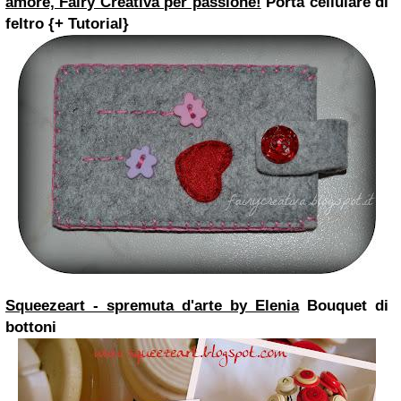
amore, Fairy Creativa per passione!
Porta cellulare di
feltro {+ Tutorial}
Squeezeart - spremuta d'arte by Elenia
Bouquet di
bottoni