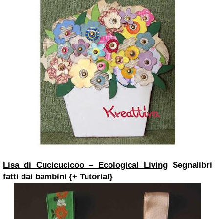
Lisa di Cucicucicoo – Ecological Living
Segnalibri
fatti dai bambini {+ Tutorial}