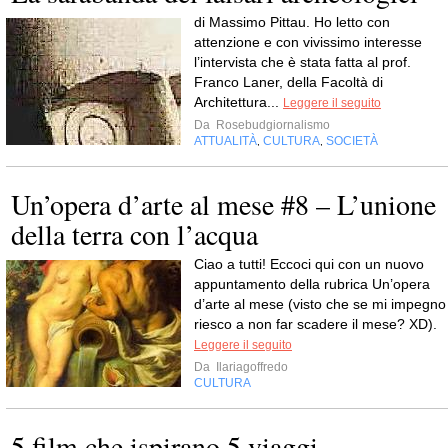
di Massimo Pittau. Ho letto con
attenzione e con vivissimo interesse
l’intervista che è stata fatta al prof.
Franco Laner, della Facoltà di
Architettura...
Leggere il seguito
Da
Rosebudgiornalismo
ATTUALITÀ
CULTURA
SOCIETÀ
,
,
Un’opera d’arte al mese #8 – L’unione
della terra con l’acqua
Ciao a tutti! Eccoci qui con un nuovo
appuntamento della rubrica Un’opera
d’arte al mese (visto che se mi impegno
riesco a non far scadere il mese? XD).
Leggere il seguito
Da
Ilariagoffredo
CULTURA
5 film che ispirano 5 viaggi