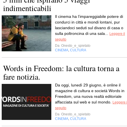
indimenticabili
Il cinema ha l’impareggiabile potere di
condurci in città e mondi lontani, pur
lasciandoci seduti sul divano di casa o
sulla poltroncina di una sala...
Leggere il
seguito
Da
Onesto_e_spietato
CINEMA
CULTURA
,
Words in Freedom: la cultura torna a
fare notizia.
Da oggi, lunedì 29 giugno, è online il
magazine di cultura e società Words in
Freedom, una nuova realtà editoriale
affacciata sul web e sul mondo.
Leggere i
seguito
Da
Onesto_e_spietato
CINEMA
CULTURA
,