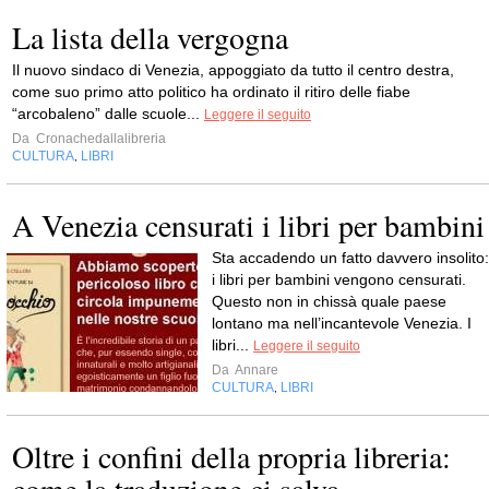
La lista della vergogna
Il nuovo sindaco di Venezia, appoggiato da tutto il centro destra,
come suo primo atto politico ha ordinato il ritiro delle fiabe
“arcobaleno” dalle scuole...
Leggere il seguito
Da
Cronachedallalibreria
CULTURA
LIBRI
,
A Venezia censurati i libri per bambini
Sta accadendo un fatto davvero insolito:
i libri per bambini vengono censurati.
Questo non in chissà quale paese
lontano ma nell’incantevole Venezia. I
libri...
Leggere il seguito
Da
Annare
CULTURA
LIBRI
,
Oltre i confini della propria libreria:
come la traduzione ci salva...