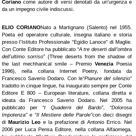
Coriano
come autore di versi denotati da un’urgenza e
da un impegno civile indiscussi.
ELIO CORIANO
Nato a Martignano (Salento) nel 1955.
Poeta ed operatore culturale, insegna italiano e storia
presso l’Istituto Professionale “Egidio Lanoce” di Maglie.
Con Conte Editore ha pubblicato
“A tre deserti dall’ombra
dell’ultimo sorriso”
(Three deserts from the shadow of
the last mechhanical smile – Premio
Venezia
Poesia
1996), nella collana Internet Poetry, fondata da
Francesco Saverio Dodaro. Con le
“Pianure del silenzio”
tradotto in cinque lingue, ha inaugurato sempre per Conte
Editore E 800 – European literature, collana diretta e
ideata da Francesco Saverio Dodaro. Nel 2005 ha
pubblicato per
“I Quaderni del Bardo”
,
“Dolorosa
Impotenza”
e
“Il Mestiere delle Parole”
con dieci disegni
di
Maurizio Leo
e la prefazione di Antonio Errico. Nel
2006 per Luca Pensa Editore, nella collana Alfaomega,