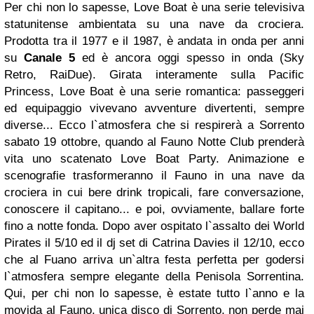
Per chi non lo sapesse, Love Boat è una serie televisiva
statunitense ambientata su una nave da crociera.
Prodotta tra il 1977 e il 1987, è andata in onda per anni
su
Canale 5
ed è ancora oggi spesso in onda (Sky
Retro, RaiDue). Girata interamente sulla Pacific
Princess, Love Boat è una serie romantica: passeggeri
ed equipaggio vivevano avventure divertenti, sempre
diverse... Ecco l`atmosfera che si respirerà a Sorrento
sabato 19 ottobre, quando al Fauno Notte Club prenderà
vita uno scatenato Love Boat Party. Animazione e
scenografie trasformeranno il Fauno in una nave da
crociera in cui bere drink tropicali, fare conversazione,
conoscere il capitano... e poi, ovviamente, ballare forte
fino a notte fonda. Dopo aver ospitato l`assalto dei World
Pirates il 5/10 ed il dj set di Catrina Davies il 12/10, ecco
che al Fuano arriva un`altra festa perfetta per godersi
l`atmosfera sempre elegante della Penisola Sorrentina.
Qui, per chi non lo sapesse, è estate tutto l`anno e la
movida al Fauno, unica disco di Sorrento, non perde mai