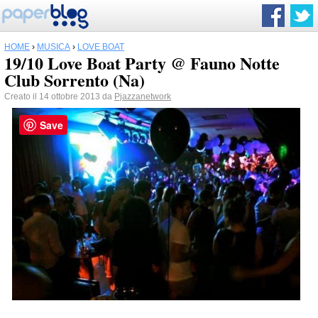
HOME
›
MUSICA
›
LOVE BOAT
19/10 Love Boat Party @ Fauno Notte
Club Sorrento (Na)
Creato il 14 ottobre 2013 da
Pjazzanetwork
Save