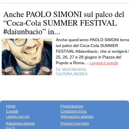
Anche PAOLO SIMONI sul palco del
“Coca-Cola SUMMER FESTIVAL
#daiunbacio” in...
Anche quest’anno PAOLO SIMONI torn
sul palco del Coca-Cola SUMMER
FESTIVAL #daiunbacio, che si svolgerà i
25, 26, 27 e 28 giugno in Piazza del
Popolo a Roma....
Leggere il seguito
Da
Musicstarsblog
CULTURA
MUSICA
,
Home
Presentazione
Contatti
Condizioni d'uso
Lavora con noi
Informazioni azienda
Rassegna stampa
Proponi il tuo blog
F.A.Q.