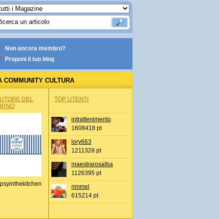
Non ancora membro?
Proponi il tuo blog
A COMMUNITY CULTURA
AUTORE DEL
TOP UTENTI
ORNO
intrattenimento
1608418 pt
lory663
1211328 pt
maestrarosalba
1126395 pt
psyinthekitchen
rimmel
615214 pt