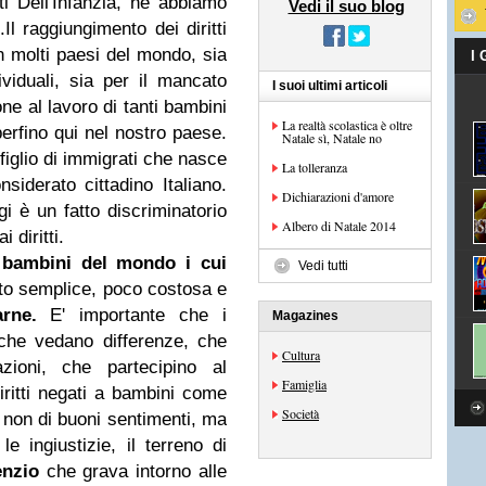
ti Dell'Infanzia, ne abbiamo
Vedi il suo blog
l raggiungimento dei diritti
in molti paesi del mondo, sia
I
dividuali, sia per il mancato
I suoi ultimi articoli
ione al lavoro di tanti bambini
La realtà scolastica è oltre
erfino qui nel nostro paese.
Natale sì, Natale no
figlio di immigrati che nasce
La tolleranza
nsiderato cittadino Italiano.
Dichiarazioni d'amore
gi è un fatto discriminatorio
Albero di Natale 2014
 diritti.
 bambini del mondo i cui
Vedi tutti
o semplice, poco costosa e
arne.
E' importante che i
Magazines
 che vedano differenze, che
Cultura
zioni, che partecipino al
Famiglia
ritti negati a bambini come
Società
a non di buoni sentimenti, ma
e ingiustizie, il terreno di
enzio
che grava intorno alle