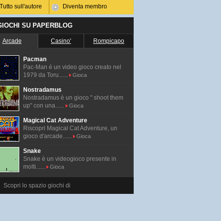
Tutto sull'autore
Diventa membro
 GIOCHI SU PAPERBLOG
Arcade
Casino'
Rompicapo
Pacman
Pac-Man é un video gioco creato nel
1979 da Toru......
Gioca
Nostradamus
Nostradamus è un gioco " shoot them
up" con una......
Gioca
Magical Cat Adventure
Riscopri Magical Cat Adventure, un
gioco d'arcade......
Gioca
Snake
Snake è un videogioco presente in
molti......
Gioca
Scopri lo spazio giochi di