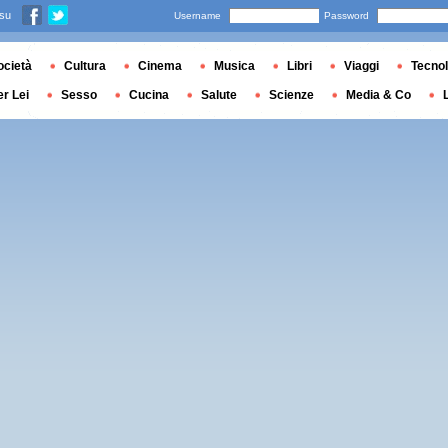
 su
Username
Password
ocietà
Cultura
Cinema
Musica
Libri
Viaggi
Tecnol
er Lei
Sesso
Cucina
Salute
Scienze
Media & Co