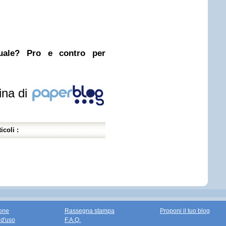
nuale? Pro e contro per
ina di
icoli :
one
Rassegna stampa
Proponi il tuo blog
 d'uso
F.A.Q.