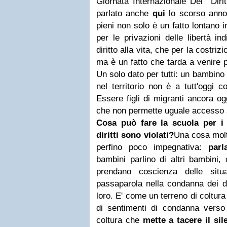
Giornata Internazionale Dei Dirit
parlato anche
qui
lo scorso anno.I
pieni non solo è un fatto lontano 
per le privazioni delle libertà in
diritto alla vita, che per la costriz
ma è un fatto che tarda a venire p
Un solo dato per tutti: un bambino 
nel territorio non è a tutt'oggi co
Essere figli di migranti ancora og
che non permette uguale accesso ai
Cosa può fare la scuola per i
diritti sono violati?
Una cosa molt
perfino poco impegnativa:
parl
bambini parlino di altri bambini,
prendano coscienza delle situa
passaparola nella condanna dei di
loro. E' come un terreno di coltur
di sentimenti di condanna verso l
coltura che
mette a tacere il sil