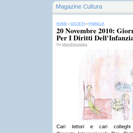
Magazine Cultura
HOME
›
SOCIETÀ
›
FAMIGLIA
20 Novembre 2010: Giorn
Per I Diritti Dell'Infanzi
Da
Maestrarosalba
Cari lettori e cari collegh