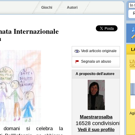
Giochi
Autori
ata Internazionale
a
L
Vedi articolo originale
L'
Segnala un abuso
GI
A proposito dell'autore
Agi
Maestrarosalba
16528
condivisioni
i domani si celebra la
Vedi il suo profilo