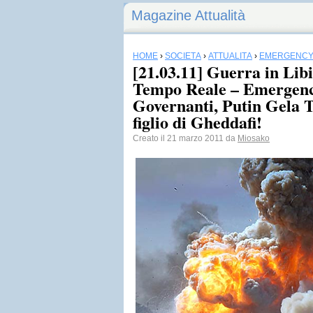
Magazine Attualità
HOME
›
SOCIETÀ
›
ATTUALITÀ
›
EMERGENC
[21.03.11] Guerra in Lib
Tempo Reale – Emergency
Governanti, Putin Gela Tu
figlio di Gheddafi!
Creato il 21 marzo 2011 da
Miosako