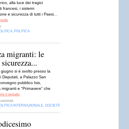
ico, alla luce dei tragici
 francesi, i sistemi
one e sicurezza di tutti i Paesi...
eguito
l
OLITICA
POLITICA
,
a migranti: le
 sicurezza...
giugno si è svolto presso la
 Deputati, a Palazzo San
convegno pubblico Isis,
migranti e “Primavere” che
re il seguito
carivista
OLITICA INTERNAZIONALE
SOCIETÀ
,
dodicesimo