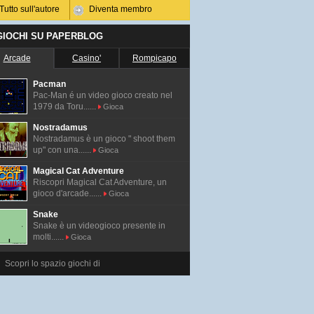
Tutto sull'autore
Diventa membro
 GIOCHI SU PAPERBLOG
Arcade
Casino'
Rompicapo
Pacman
Pac-Man é un video gioco creato nel
1979 da Toru......
Gioca
Nostradamus
Nostradamus è un gioco " shoot them
up" con una......
Gioca
Magical Cat Adventure
Riscopri Magical Cat Adventure, un
gioco d'arcade......
Gioca
Snake
Snake è un videogioco presente in
molti......
Gioca
Scopri lo spazio giochi di