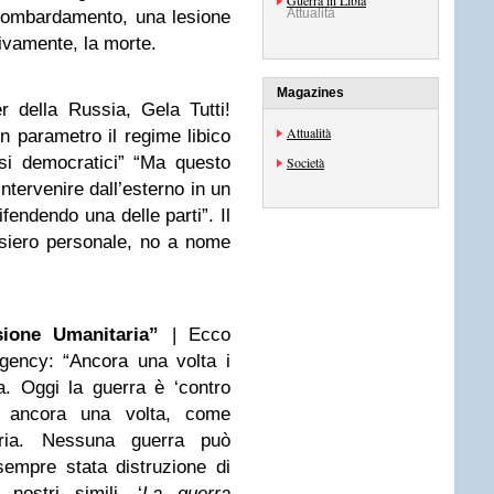
Guerra in Libia
Attualità
bombardamento, una lesione
ivamente, la morte.
Magazines
r della Russia, Gela Tutti!
Attualità
 parametro il regime libico
si democratici” “Ma questo
Società
ntervenire dall’esterno in un
ifendendo una delle parti”. Il
siero personale, no a nome
ione Umanitaria”
| Ecco
gency: “Ancora una volta i
a. Oggi la guerra è ‘contro
a, ancora una volta, come
saria. Nessuna guerra può
empre stata distruzione di
nostri simili. ‘
La guerra