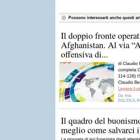
Possono interessarti anche questi art
Il doppio fronte operat
Afghanistan. Al via “
offensiva di...
di Claudio 
completa C
114-128) 
Claudio Ber
Leggere il s
Da
Asa
POLITICA
P
,
Il quadro del buonism
meglio come salvarci i
La giornata di ieri funestata dagli attent