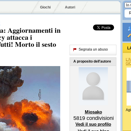
Giochi
Autori
Y
ia: Aggiornamenti in
 attacca i
tti! Morto il sesto
L
Segnala un abuso
L'
A proposito dell'autore
GI
Agi
Miosako
5819
condivisioni
Vedi il suo profilo