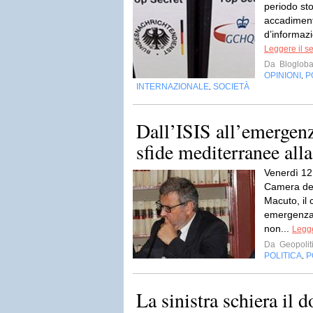
periodo stor
accadimenti
d’informazi
Leggere il s
Da
Blogloba
OPINIONI
P
,
INTERNAZIONALE
SOCIETÀ
,
Dall’ISIS all’emergenz
sfide mediterranee alla
Venerdì 12 
Camera dei
Macuto, il 
emergenza 
non...
Legge
Da
Geopoliti
POLITICA
P
,
La sinistra schiera il 