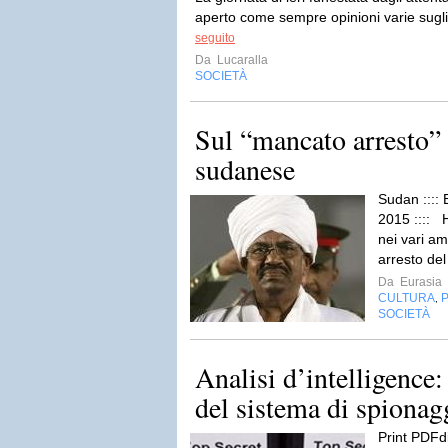
aperto come sempre opinioni varie sugli 
seguito
Da
Lucaralla
SOCIETÀ
Sul “mancato arresto” 
sudanese
Sudan :::: 
2015 :::: 
nei vari am
arresto del
Da
Eurasia
CULTURA
P
,
SOCIETÀ
Analisi d’intelligence: 
del sistema di spionagg
Print PDFd