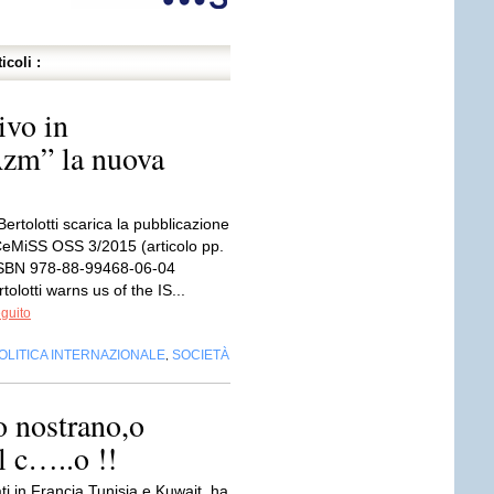
icoli :
ivo in
Azm” la nuova
Bertolotti scarica la pubblicazione
eMiSS OSS 3/2015 (articolo pp.
ISBN 978-88-99468-06-04
tolotti warns us of the IS...
eguito
OLITICA INTERNAZIONALE
SOCIETÀ
,
o nostrano,o
l c…..o !!
ati in Francia,Tunisia e Kuwait, ha