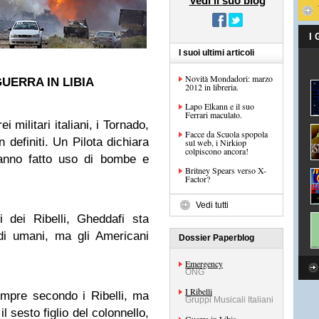
Vedi il suo blog
I
I suoi ultimi articoli
Novità Mondadori: marzo
UERRA IN LIBIA
2012 in libreria.
Lapo Elkann e il suo
Ferrari maculato.
ei militari italiani, i Tornado,
Facce da Scuola spopola
 definiti. Un Pilota dichiara
sul web, i Nirkiop
colpiscono ancora!
 hanno fatto uso di bombe e
Britney Spears verso X-
Factor?
Vedi tutti
dei Ribelli, Gheddafi sta
udi umani, ma gli Americani
Dossier Paperblog
Emergency
ONG
I Ribelli
mpre secondo i Ribelli, ma
Gruppi Musicali Italiani
 sesto figlio del colonnello,