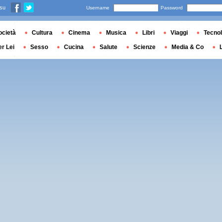
 su
Username
Password
ocietà
Cultura
Cinema
Musica
Libri
Viaggi
Tecnol
er Lei
Sesso
Cucina
Salute
Scienze
Media & Co