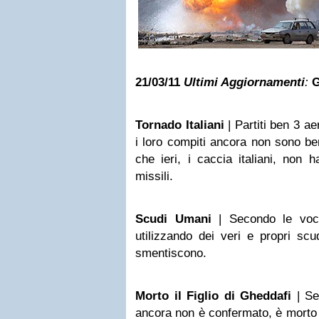
21/03/11
Ultimi Aggiornamenti
:
G
Tornado Italiani
| Partiti ben 3 aer
i loro compiti ancora non sono ben
che ieri, i caccia italiani, non
missili.
Scudi Umani
| Secondo le voci 
utilizzando dei veri e propri sc
smentiscono.
Morto il Figlio di Gheddafi
| Se
ancora non è confermato, è morto il