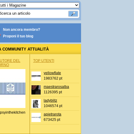
Non ancora membro?
Proponi il tuo blog
A COMMUNITY ATTUALITÀ
AUTORE DEL
TOP UTENTI
ORNO
yellowflate
1983762 pt
maestrarosalba
1126395 pt
ladyblitz
1046574 pt
psyinthekitchen
apietrarota
673425 pt