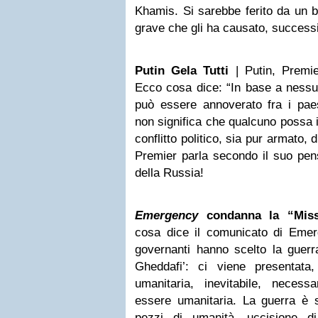
Khamis. Si sarebbe ferito da un 
grave che gli ha causato, success
Putin Gela Tutti
| Putin, Premie
Ecco cosa dice: “In base a nessun
può essere annoverato fra i pae
non significa che qualcuno possa i
conflitto politico, sia pur armato, d
Premier parla secondo il suo pen
della Russia!
Emergency
condanna la “Miss
cosa dice il comunicato di Emer
governanti hanno scelto la guerr
Gheddafi’: ci viene presentat
umanitaria, inevitabile, neces
essere umanitaria. La guerra è s
pezzi di umanità, uccisione di 