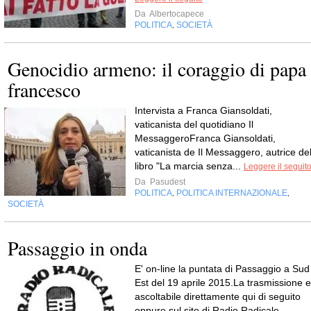
Da
Albertocapece
POLITICA
SOCIETÀ
,
Genocidio armeno: il coraggio di papa
francesco
Intervista a Franca Giansoldati,
vaticanista del quotidiano Il
MessaggeroFranca Giansoldati,
vaticanista de Il Messaggero, autrice de
libro "La marcia senza...
Leggere il seguit
Da
Pasudest
POLITICA
POLITICA INTERNAZIONALE
,
,
SOCIETÀ
Passaggio in onda
E' on-line la puntata di Passaggio a Sud
Est del 19 aprile 2015.La trasmissione e
ascoltabile direttamente qui di seguito
oppure sul sito di Radio Radicale.