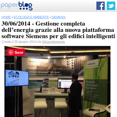
HOME
›
ECOLOGIA E AMBIENTE
›
SIEMENS
30/06/2014 - Gestione completa
dell’energia grazie alla nuova piattaforma
software Siemens per gli edifici intelligenti
Creato il 30 giugno 2014 da
Orizzontenergia
Save