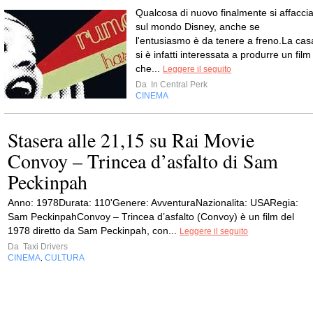
Qualcosa di nuovo finalmente si affacci
sul mondo Disney, anche se
l'entusiasmo è da tenere a freno.La cas
si è infatti interessata a produrre un film
che...
Leggere il seguito
Da
In Central Perk
CINEMA
Stasera alle 21,15 su Rai Movie
Convoy – Trincea d’asfalto di Sam
Peckinpah
Anno: 1978Durata: 110'Genere: AvventuraNazionalita: USARegia:
Sam PeckinpahConvoy – Trincea d’asfalto (Convoy) è un film del
1978 diretto da Sam Peckinpah, con...
Leggere il seguito
Da
Taxi Drivers
CINEMA
CULTURA
,