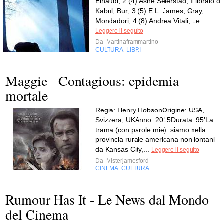
Einaudi; 2 (4) Åsne Seierstad, Il libraio d
Kabul, Bur; 3 (5) E.L. James, Gray,
Mondadori; 4 (8) Andrea Vitali, Le...
Leggere il seguito
Da
Martinaframmartino
CULTURA
LIBRI
,
Maggie - Contagious: epidemia
mortale
Regia: Henry HobsonOrigine: USA,
Svizzera, UKAnno: 2015Durata: 95'La
trama (con parole mie): siamo nella
provincia rurale americana non lontani
da Kansas City,...
Leggere il seguito
Da
Misterjamesford
CINEMA
CULTURA
,
Rumour Has It - Le News dal Mondo
del Cinema