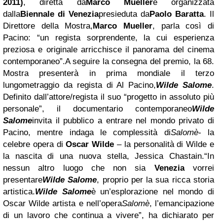
2011)
, diretta da
Marco Mueller
e organizzata
dalla
Biennale di Venezia
presieduta da
Paolo Baratta
. Il
Direttore della Mostra,
Marco Mueller
, parla così di
Pacino: “
un regista sorprendente, la cui esperienza
preziosa e originale arricchisce il panorama del cinema
contemporaneo”.
A seguire la consegna del premio, la 68.
Mostra presenterà in prima mondiale il terzo
lungometraggio da regista di Al Pacino,
Wilde Salome
.
Definito dall’attore/regista il suo “progetto in assoluto più
personale”, il documentario contemporaneo
Wilde
Salome
invita il pubblico a entrare nel mondo privato di
Pacino, mentre indaga le complessità di
Salomè
- la
celebre opera di
Oscar Wilde
– la personalità di Wilde e
la nascita di una nuova stella, Jessica Chastain.
“In
nessun altro luogo che non sia
Venezia
vorrei
presentare
Wilde Salome
, proprio per la sua ricca storia
artistica.
Wilde Salome
è un’esplorazione nel mondo di
Oscar Wilde artista e nell’opera
Salomè
, l’emancipazione
di un lavoro che continua a vivere”, ha dichiarato per