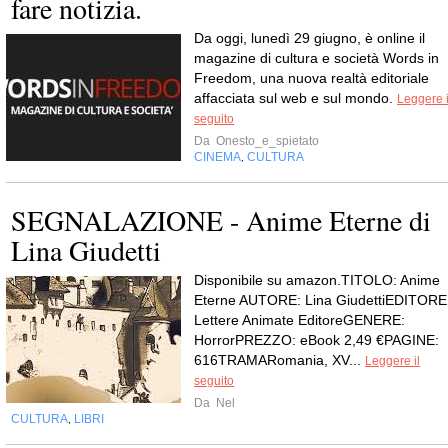
fare notizia.
Da oggi, lunedì 29 giugno, è online il
magazine di cultura e società Words in
Freedom, una nuova realtà editoriale
affacciata sul web e sul mondo.
Leggere i
seguito
Da
Onesto_e_spietato
CINEMA
CULTURA
,
SEGNALAZIONE - Anime Eterne di
Lina Giudetti
Disponibile su amazon.TITOLO: Anime
Eterne AUTORE: Lina GiudettiEDITORE
Lettere Animate EditoreGENERE:
HorrorPREZZO: eBook 2,49 €PAGINE:
616TRAMARomania, XV...
Leggere il
seguito
Da
Nel
CULTURA
LIBRI
,