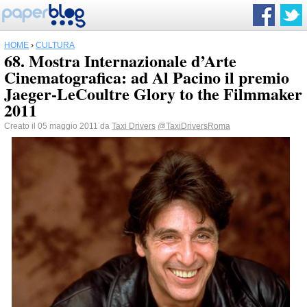
HOME
›
CULTURA
68. Mostra Internazionale d’Arte
Cinematografica: ad Al Pacino il premio
Jaeger-LeCoultre Glory to the Filmmaker
2011
Creato il 05 maggio 2011 da
Taxi Drivers
@TaxiDriversRoma