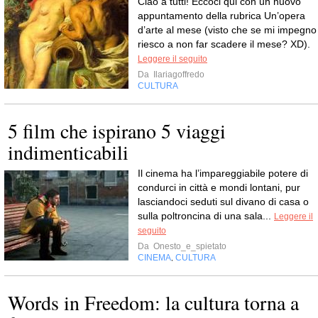
Ciao a tutti! Eccoci qui con un nuovo
appuntamento della rubrica Un’opera
d’arte al mese (visto che se mi impegno
riesco a non far scadere il mese? XD).
Leggere il seguito
Da
Ilariagoffredo
CULTURA
5 film che ispirano 5 viaggi
indimenticabili
Il cinema ha l’impareggiabile potere di
condurci in città e mondi lontani, pur
lasciandoci seduti sul divano di casa o
sulla poltroncina di una sala...
Leggere il
seguito
Da
Onesto_e_spietato
CINEMA
CULTURA
,
Words in Freedom: la cultura torna a