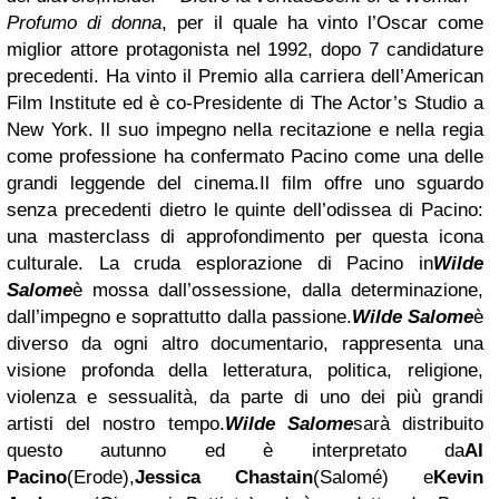
Profumo di donna
, per il quale ha vinto l’Oscar come
miglior attore protagonista nel 1992, dopo 7 candidature
precedenti. Ha vinto il Premio alla carriera dell’American
Film Institute ed è co-Presidente di The Actor’s Studio a
New York. Il suo impegno nella recitazione e nella regia
come professione ha confermato Pacino come una delle
grandi leggende del cinema.
Il film offre uno sguardo
senza precedenti dietro le quinte dell’odissea di Pacino:
una masterclass di approfondimento per questa icona
culturale. La cruda esplorazione di Pacino in
Wilde
Salome
è mossa dall’ossessione, dalla determinazione,
dall’impegno e soprattutto dalla passione.
Wilde Salome
è
diverso da ogni altro documentario, rappresenta una
visione profonda della letteratura, politica, religione,
violenza e sessualità, da parte di uno dei più grandi
artisti del nostro tempo.
Wilde Salome
sarà distribuito
questo autunno ed è interpretato da
Al
Pacino
(Erode),
Jessica Chastain
(Salomé) e
Kevin