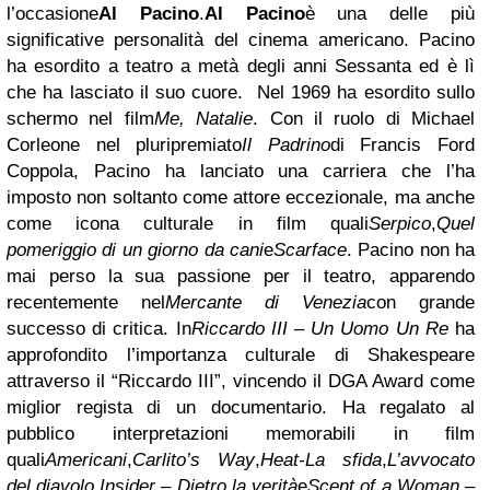
l’occasione
Al Pacino
.
Al Pacino
è una delle più
significative personalità del cinema americano. Pacino
ha esordito a teatro a metà degli anni Sessanta ed è lì
che ha lasciato il suo cuore. Nel 1969 ha esordito sullo
schermo nel film
Me, Natalie
. Con il ruolo di Michael
Corleone nel pluripremiato
Il Padrino
di Francis Ford
Coppola, Pacino ha lanciato una carriera che l’ha
imposto non soltanto come attore eccezionale, ma anche
come icona culturale in film quali
Serpico
,
Quel
pomeriggio di un giorno da cani
e
Scarface
. Pacino non ha
mai perso la sua passione per il teatro, apparendo
recentemente nel
Mercante di Venezia
con grande
successo di critica. In
Riccardo III – Un Uomo Un Re
ha
approfondito l’importanza culturale di Shakespeare
attraverso il “Riccardo III”, vincendo il DGA Award come
miglior regista di un documentario. Ha regalato al
pubblico interpretazioni memorabili in film
quali
Americani
,
Carlito’s Way
,
Heat-La sfida
,
L’avvocato
del diavolo
,
Insider – Dietro la verità
e
Scent of a Woman –