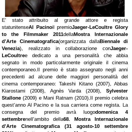
E’ stato attribuito al grande attore e regista
statunitense
Al Pacino
il premio
Jaeger-LeCoultre Glory
to the Filmmaker 2011
della
Mostra Internazionale
d’Arte Cinematografica
(organizzata dalla
Biennale di
Venezia
), realizzato in collaborazione con
Jaeger-
LeCoultre
e dedicato a una personalità che abbia
segnato in modo particolarmente originale il cinema
contemporaneo.
Il premio è stato assegnato negli anni
precedenti ad alcune delle maggiori personalità del
cinema contemporaneo: Takeshi Kitano (2007), Abbas
Kiarostami (2008), Agnès Varda (2008),
Sylvester
Stallone
(2009) e Mani Ratnam (2010).
Il premio celebra
quest’anno Al Pacino e la sua carriera come regista. La
consegna del premio avrà luogo
domenica 4
settembre
nell’ambito della
68. Mostra Internazionale
d’Arte Cinematografica (31 agosto-10 settembre