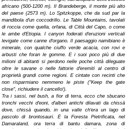
africano (500-1200 m). Il Brandeberge, il monte più alto
del paese (2573 m). Lo Spitzkoppe, che da sud par la
mandibola d'un coccodrillo. Le Table Mountains, tavolati
di roccia come quella, orfana, di Città del Capo, o come
le ambe d'Etiopia. I canyon foderati d'eruzioni verticali
levigate come canne d'organo. Il paesaggio namibiano è
minerale, con qualche ciuffo verde acacia, con rovi e
arbusti che foran le gomme. E i suoi poco più di due
milioni di abitanti si perdono nelle poche città dileguate
oltre le savane o nelle fattorie d'eremiti al centro di
proprietà grandi come regioni. E cintate con recinti che
non risparmiano nemmeno le piste ("Keep the gate
close", richiudere il cancello!).
Tra i sassi, nel bush, a fior di terra, ecco che sbucano
tronchi vecchi d'eoni, d'alberi antichi dilavati da chissà
dove, chissà quando, in una valle ch'era un lago di
pascolo di brontosauri. È la Foresta Pietrificata, nel
Damaraland, ora terra di bantu damara, zona di