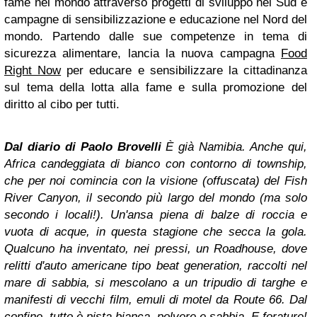
fame nel mondo attraverso progetti di sviluppo nel Sud e
campagne di sensibilizzazione e educazione nel Nord del
mondo. Partendo dalle sue competenze in tema di
sicurezza alimentare, lancia la nuova campagna
Food
Right Now
per educare e sensibilizzare la cittadinanza
sul tema della lotta alla fame e sulla promozione del
diritto al cibo per tutti.
Dal diario di Paolo Brovelli
È già Namibia. Anche qui,
Africa candeggiata di bianco con contorno di township,
che per noi comincia con la visione (offuscata) del Fish
River Canyon, il secondo più largo del mondo (ma solo
secondo i locali!). Un'ansa piena di balze di roccia e
vuota di acque, in questa stagione che secca la gola.
Qualcuno ha inventato, nei pressi, un Roadhouse, dove
relitti d'auto americane tipo beat generation, raccolti nel
mare di sabbia, si mescolano a un tripudio di targhe e
manifesti di vecchi film, emuli di motel da Route 66. Dal
confine, tutto è pista bianca, polvere e sabbia. E forature!