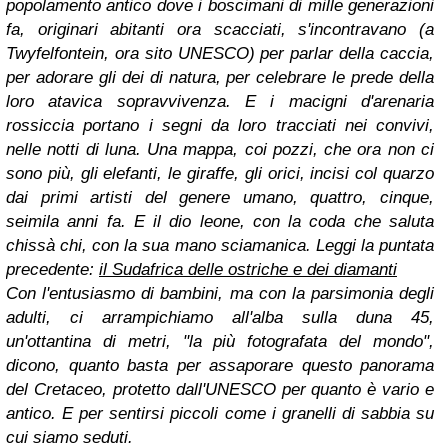
popolamento antico dove i boscimani di mille generazioni
fa, originari abitanti ora scacciati, s'incontravano (a
Twyfelfontein, ora sito UNESCO) per parlar della caccia,
per adorare gli dei di natura, per celebrare le prede della
loro atavica sopravvivenza. E i macigni d'arenaria
rossiccia portano i segni da loro tracciati nei convivi,
nelle notti di luna. Una mappa, coi pozzi, che ora non ci
sono più, gli elefanti, le giraffe, gli orici, incisi col quarzo
dai primi artisti del genere umano, quattro, cinque,
seimila anni fa. E il dio leone, con la coda che saluta
chissà chi, con la sua mano sciamanica.
Leggi la puntata
precedente:
il Sudafrica delle ostriche e dei diamanti
Con l'entusiasmo di bambini, ma con la parsimonia degli
adulti, ci arrampichiamo all'alba sulla duna 45,
un'ottantina di metri, "la più fotografata del mondo",
dicono, quanto basta per assaporare questo panorama
del Cretaceo, protetto dall'UNESCO per quanto è vario e
antico. E per sentirsi piccoli come i granelli di sabbia su
cui siamo seduti.