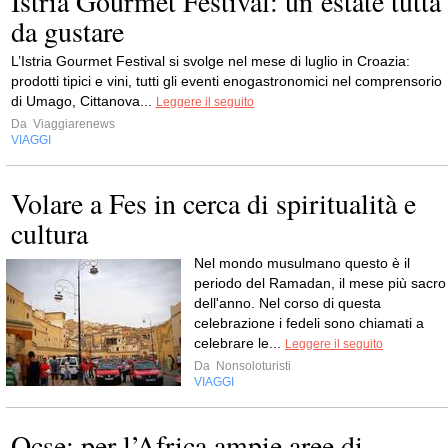
Istria Gourmet Festival: un’estate tutta
da gustare
L’Istria Gourmet Festival si svolge nel mese di luglio in Croazia:
prodotti tipici e vini, tutti gli eventi enogastronomici nel comprensorio
di Umago, Cittanova...
Leggere il seguito
Da
Viaggiarenews
VIAGGI
Volare a Fes in cerca di spiritualità e
cultura
Nel mondo musulmano questo è il
periodo del Ramadan, il mese più sacro
dell'anno. Nel corso di questa
celebrazione i fedeli sono chiamati a
celebrare le...
Leggere il seguito
Da
Nonsoloturisti
VIAGGI
Ocse: per l’Africa ampie aree di