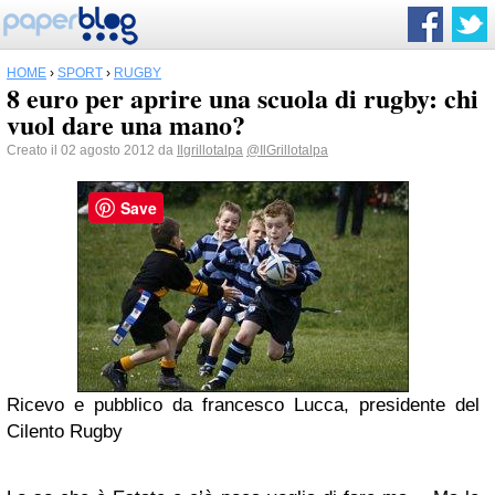
HOME
›
SPORT
›
RUGBY
8 euro per aprire una scuola di rugby: chi
vuol dare una mano?
Creato il 02 agosto 2012 da
Ilgrillotalpa
@IlGrillotalpa
Save
Ricevo e pubblico da francesco Lucca, presidente del
Cilento Rugby