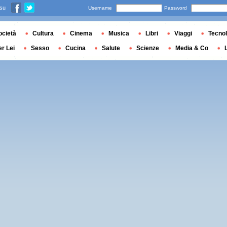
 su
Username
Password
ocietà
Cultura
Cinema
Musica
Libri
Viaggi
Tecnol
er Lei
Sesso
Cucina
Salute
Scienze
Media & Co