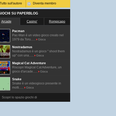
Tutto sull'autore
Diventa membro
 GIOCHI SU PAPERBLOG
Arcade
Casino'
Rompicapo
Pacman
Pac-Man é un video gioco creato nel
1979 da Toru......
Gioca
Nostradamus
Nostradamus è un gioco " shoot them
up" con una......
Gioca
Magical Cat Adventure
Riscopri Magical Cat Adventure, un
gioco d'arcade......
Gioca
Snake
Snake è un videogioco presente in
molti......
Gioca
Scopri lo spazio giochi di