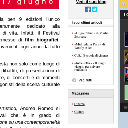
Vedi il suo blog
I
da ben 9 edizioni l
'unico
I suoi ultimi articoli
teramente dedicato alla
e di vita.
Infatti, il Festival
«Hugo Cabret» di Martin
Scorsese
kermesse di
film biografici
,
«Midnight in Paris» di
ovenienti ogni anno da tutto
Woody Allen
Cult...@scuola di cinema
«Interstellar» - Il lungo
esta non solo come luogo di
viaggio per salvare
l’umanità
dibattiti, di presentazioni di
stre, di concerti e di momenti
Vedi tutti
agonisti della scena culturale
Magazines
Cinema
Artistico, Andrea Romeo si
Cultura
ival che è in grado di
azione su una contemporaneità