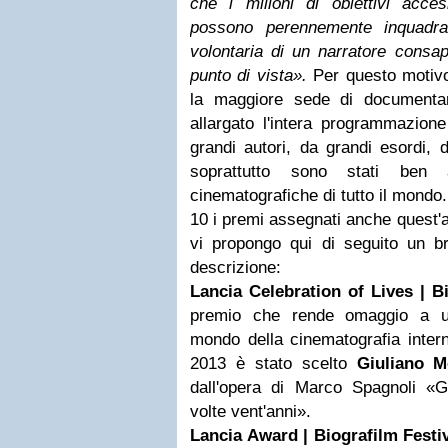
che i milioni di obiettivi accesi
possono perennemente inquadra
volontaria di un narratore consa
punto di vista
».
Per questo motivo
la maggiore sede di documentar
allargato l'intera programmazion
grandi autori, da grandi esordi, 
soprattutto sono stati ben 
cinematografiche di tutto il mondo
10 i premi assegnati anche quest'a
vi propongo qui di seguito un br
descrizione:
Lancia Celebration of Lives
|
B
premio che rende omaggio a un
mondo della cinematografia intern
2013 è stato scelto
Giuliano M
dall'opera di Marco Spagnoli
«
G
volte vent'anni
».
Lancia Award | Biografilm Festi