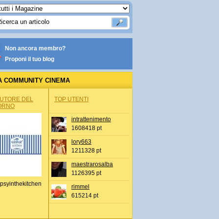
Non ancora membro?
Proponi il tuo blog
A COMMUNITY CINEMA
AUTORE DEL
TOP UTENTI
ORNO
intrattenimento
1608418 pt
lory663
1211328 pt
maestrarosalba
1126395 pt
psyinthekitchen
rimmel
615214 pt