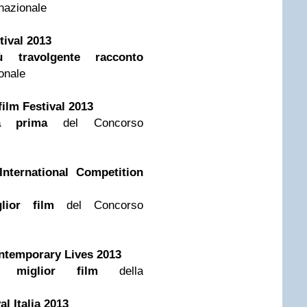
nazionale
tival 2013
ù travolgente racconto
onale
ilm Festival 2013
a prima
del Concorso
nternational Competition
glior film
del Concorso
ntemporary Lives 2013
 miglior film
della
l Italia 2013