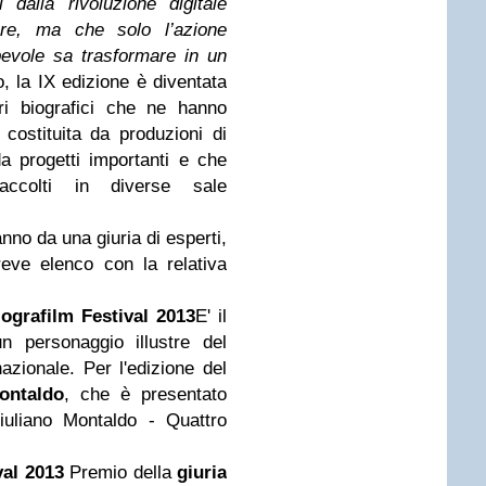
 dalla rivoluzione digitale
re, ma che solo l’azione
pevole sa trasformare in un
, la IX edizione è diventata
i biografici che ne hanno
e costituita da
produzioni di
da progetti importanti e che
accolti in diverse sale
.
nno da una giuria di esperti,
eve elenco con la relativa
iografilm Festival 2013
E' il
 personaggio illustre del
azionale. Per l'edizione del
ontaldo
, che è presentato
iuliano Montaldo -
Quattro
val 2013
Premio della
giuria