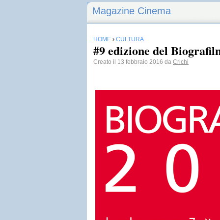
Magazine Cinema
HOME
›
CULTURA
#9 edizione del Biografilm
Creato il 13 febbraio 2016 da
Crichi