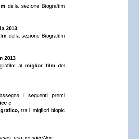
ilm
della sezione Biografilm
ia 2013
ilm
della sezione Biografilm
lm 2013
ografilm al
miglior film
del
assegna i seguenti premi
ice e
ografico
, tra i
migliori biopic
.
acles and wonder/
Non