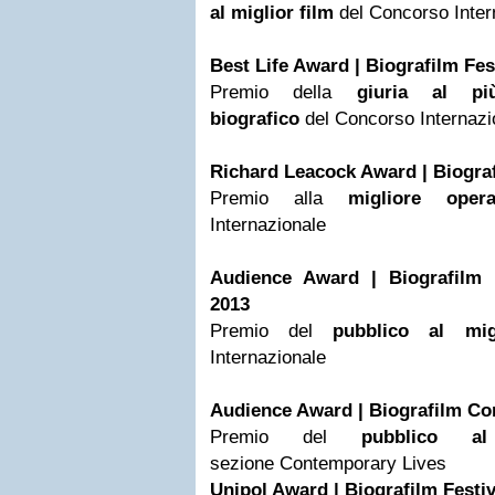
al miglior film
del Concorso Inter
Best Life Award | Biografilm Fes
Premio della
giuria al
pi
biografico
del Concorso Internazi
Richard Leacock Award | Biograf
Premio alla
migliore oper
Internazionale
Audience Award | Biografilm I
2013
Premio del
pubblico al mi
Internazionale
Audience Award | Biografilm Co
Premio del
pubblico al
sezione Contemporary Lives
Unipol Award | Biografilm Festiva