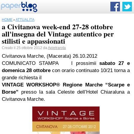
HOME
›
ATTUALITÀ
a Civitanova week-end 27-28 ottobre
all'insegna del Vintage autentico per
stilisti e appassionati
Creato il 25 ottobre 2012 da
Apietrarota
Civitanova Marche, (Macerata) 26.10.2012
COMUNICATO STAMPA I prossimii
sabato 27 e
domenica 28 ottobre
con orario continuato 10/21 torna a
grande richiesta il
VINTAGE WORKSHOP
®
Regione
Marche
“Scarpe e
Borse”
presso la sala Celeste dell’Hotel Chiaraluna a
Civitanova Marche.