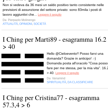
Non si vedeva da 36 mesi un saldo positivo tanto consistente nelle
previsioni di assunzione del settore privato: sono 83mila i posti di
lavoro aggiuntivi che...
Leggere il seguito
Da
Pierpaolo Molinengo
ATTUALITÀ
OPINIONI
SOCIETÀ
,
,
I Ching per Marti89 - esagramma 16.2
> 40
Hello @Cieloevento!! Posso farvi una
domanda? Grazie in anticipo! :-)
Domanda posta all'oracolo "Cosa posso
fare per me stessa, per la mia vita". 16.
> 40.
Leggere il seguito
Da
Vanamind
SPIRITUALITÀ
DA CLASSIFICARE
,
I Ching per Cristina77 - esagramma
57.3,4 > 6