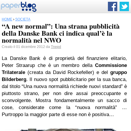
HOME
›
SOCIETÀ
“A new normal”: Una strana pubblicità
della Danske Bank ci indica qual’è la
normalità nel NWO
Creato il 01 dicembre 2012 da
Tnepd
La Danske Bank è di proprietà del finanziere elitario,
Peter Straarup che è un membro della
Commissione
Trilaterale
(creata da David Rockefeller) e del
gruppo
Bilderberg
. Il nuovo spot pubblicitario per la sua banca,
dal titolo “Una nuova normalità richiede nuovi standard” è
piuttosto strano, per non dire assai preoccupante e
sconvolgente. Mostra fondamentalmente un sacco di
cose, considerate come la “nuova normalità” …
Purtroppo la maggior parte di esse non è positiva…