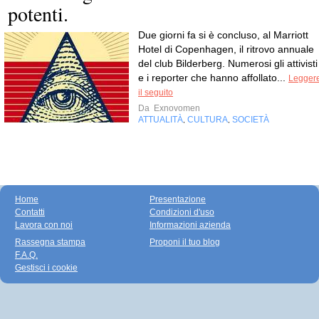
potenti.
Due giorni fa si è concluso, al Marriott
Hotel di Copenhagen, il ritrovo annuale
del club Bilderberg. Numerosi gli attivisti
e i reporter che hanno affollato...
Legger
il seguito
Da
Exnovomen
ATTUALITÀ
CULTURA
SOCIETÀ
,
,
Home
Presentazione
Contatti
Condizioni d'uso
Lavora con noi
Informazioni azienda
Rassegna stampa
Proponi il tuo blog
F.A.Q.
Gestisci i cookie