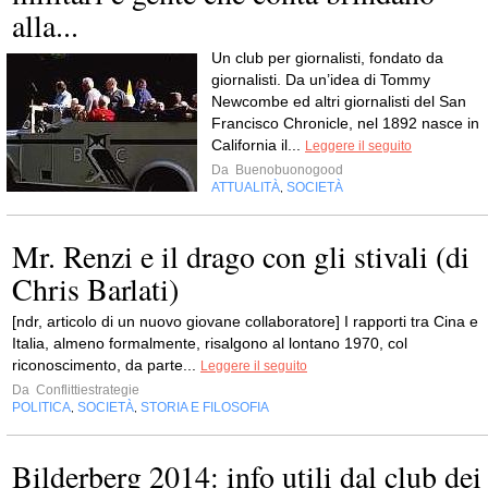
alla...
Un club per giornalisti, fondato da
giornalisti. Da un’idea di Tommy
Newcombe ed altri giornalisti del San
Francisco Chronicle, nel 1892 nasce in
California il...
Leggere il seguito
Da
Buenobuonogood
ATTUALITÀ
SOCIETÀ
,
Mr. Renzi e il drago con gli stivali (di
Chris Barlati)
[ndr, articolo di un nuovo giovane collaboratore] I rapporti tra Cina e
Italia, almeno formalmente, risalgono al lontano 1970, col
riconoscimento, da parte...
Leggere il seguito
Da
Conflittiestrategie
POLITICA
SOCIETÀ
STORIA E FILOSOFIA
,
,
Bilderberg 2014: info utili dal club dei