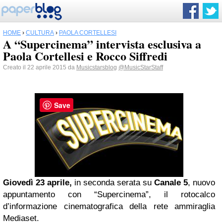
HOME
›
CULTURA
›
PAOLA CORTELLESI
A “Supercinema” intervista esclusiva a
Paola Cortellesi e Rocco Siffredi
Creato il 22 aprile 2015 da
Musicstarsblog
@MusicStarStaff
Save
Giovedì 23 aprile,
in seconda serata su
Canale 5
, nuovo
appuntamento con “Supercinema”, il rotocalco
d’informazione cinematografica della rete ammiraglia
Mediaset.