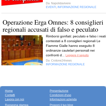
Da
Napolidavivere
EVENTI
INFORMAZIONE REGIONALE
,
Operazione Erga Omnes: 8 consiglieri
regionali accusati di falso e peculato
Rimborsi gonfiati: peculato e falso i reati
contestati a 8 consiglieri regionali Le
Fiamme Gialle hanno eseguito 8
ordinanze cautelari personali nei
confronti d...
Leggere il seguito
Da
Crotone24news
INFORMAZIONE REGIONALE
Home
Presentazione
Contatti
Condizioni d'uso
Lavora con noi
Informazioni azienda
Rassegna stampa
Proponi il tuo blog