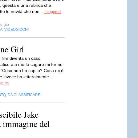
olo, questa è una rubrica che
tte le novità che non...
Leggere il
orgio
IA
VIDEOGIOCHI
,
ne Girl
film diventa un caso
afico e a me fa cagare mi fermo
e: "Cosa non ho capito? Cosa mi è
e invece ha letteralmente...
eguito
BTQ
DA CLASSIFICARE
,
cibile Jake
a immagine del