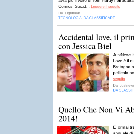
avrà più il volto di Tom Hardy nell'adat
Comics, Suicid...
Leggere il seguito
Da
Lightman
TECNOLOGIA
DA CLASSIFICARE
,
Accidental love, il pri
con Jessica Biel
JustNews.it
Love è il n
Bretagna n
pellicola n
seguito
Da
Justnews
DA CLASSI
Quello Che Non Vi Ab
2014!
E' ormai tr
annuale di 