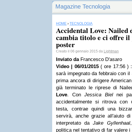
Magazine Tecnologia
HOME
›
TECNOLOGIA
Accidental Love: Nailed 
cambia titolo e ci offre il
poster
Creato il 06 gennaio 2015 da
Lightman
Inviato da
Francesco D'asaro
Video | 06/01/2015
( ore 17:56 )
:
sarà impegnato da febbraio con il
prima ancora di dirigere American
già terminato le riprese di Naile
Love
. Con
Jessica Biel
nei pan
accidentalmente si ritrova con 
testa, contrae quindi una bizzar
servirà, anche grazie all'aiuto 
interpretato da
Jake Gyllenhaal
politica nel tentativo di far valere i p