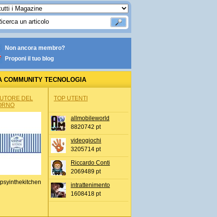
Non ancora membro?
Proponi il tuo blog
A COMMUNITY TECNOLOGIA
AUTORE DEL
TOP UTENTI
ORNO
allmobileworld
8820742 pt
videogiochi
3205714 pt
Riccardo Conti
2069489 pt
psyinthekitchen
intrattenimento
1608418 pt