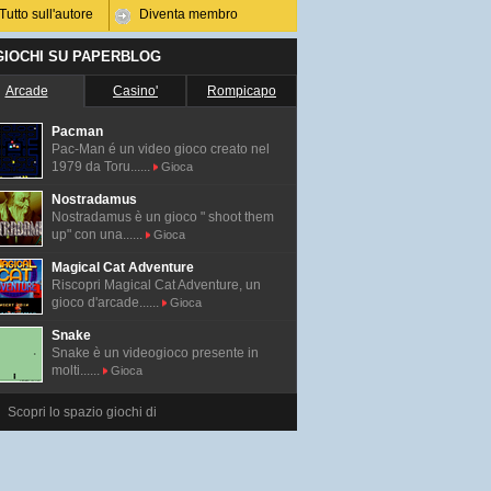
Tutto sull'autore
Diventa membro
 GIOCHI SU PAPERBLOG
Arcade
Casino'
Rompicapo
Pacman
Pac-Man é un video gioco creato nel
1979 da Toru......
Gioca
Nostradamus
Nostradamus è un gioco " shoot them
up" con una......
Gioca
Magical Cat Adventure
Riscopri Magical Cat Adventure, un
gioco d'arcade......
Gioca
Snake
Snake è un videogioco presente in
molti......
Gioca
Scopri lo spazio giochi di