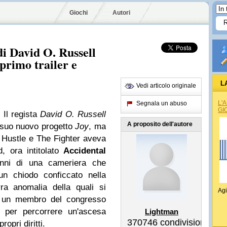
Giochi
Autori
di David O. Russell
 primo trailer e
L
Vedi articolo originale
L'
Segnala un abuso
GI
 Il regista
David O. Russell
A proposito dell'autore
 suo nuovo progetto
Joy
, ma
 Hustle e The Fighter aveva
d, ora intitolato
Accidental
ni di una cameriera che
un chiodo conficcato nella
ra anomalia della quali si
Agi
di un membro del congresso
, per percorrere un'ascesa
Lightman
370746
condivisioni
ropri diritti.