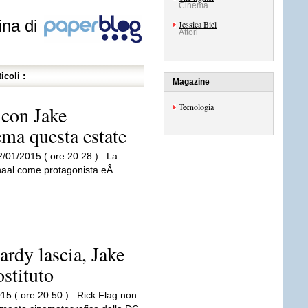
Cinema
ina di
Jessica Biel
Attori
icoli :
Magazine
Tecnologia
 con Jake
ema questa estate
2/01/2015 ( ore 20:28 ) : La
nhaal come protagonista eÂ
rdy lascia, Jake
ostituto
15 ( ore 20:50 ) : Rick Flag non