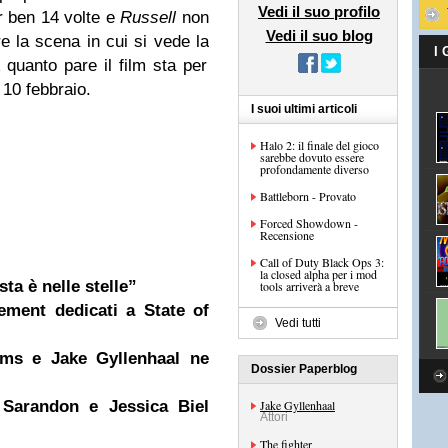
Vedi il suo profilo
r ben 14 volte e
Russell
non
Vedi il suo blog
re la scena in cui si vede la
I
 quanto pare il film sta per
 10 febbraio.
I suoi ultimi articoli
Halo 2: il finale del gioco
sarebbe dovuto essere
profondamente diverso
Battleborn - Provato
Forced Showdown -
Recensione
Call of Duty Black Ops 3:
la closed alpha per i mod
ta è nelle stelle”
tools arriverà a breve
ement dedicati a State of
Vedi tutti
ms e Jake Gyllenhaal ne
Dossier Paperblog
 Sarandon e Jessica Biel
Jake Gyllenhaal
Attori
The fighter