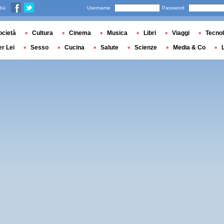
 su
Username
Password
ocietà
Cultura
Cinema
Musica
Libri
Viaggi
Tecnol
er Lei
Sesso
Cucina
Salute
Scienze
Media & Co