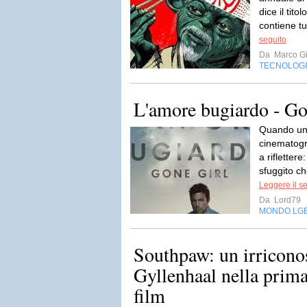
dice il tit
contiene tu
seguito
Da
Marco Gi
TECNOLOG
L'amore bugiardo - Go
Quando un 
cinematogr
a rifletter
sfuggito ch
Leggere il s
Da
Lord79
MONDO LG
Southpaw: un irriconos
Gyllenhaal nella prim
film