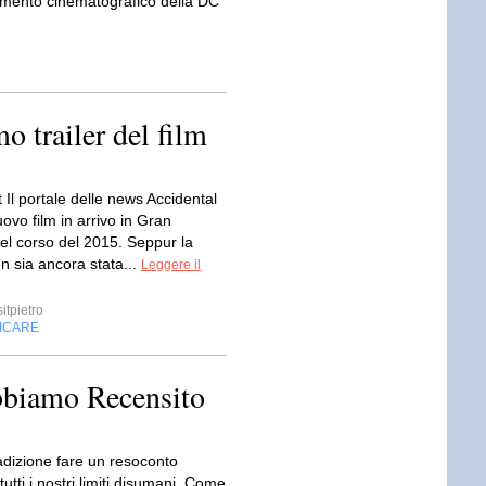
tamento cinematografico della DC
mo trailer del film
 Il portale delle news Accidental
uovo film in arrivo in Gran
el corso del 2015. Seppur la
on sia ancora stata...
Leggere il
itpietro
FICARE
biamo Recensito
adizione fare un resoconto
tutti i nostri limiti disumani. Come