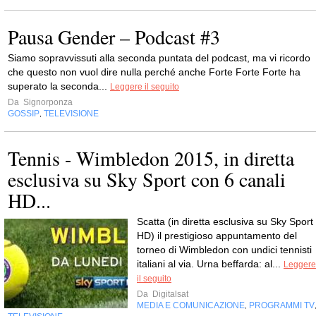
Pausa Gender – Podcast #3
Siamo sopravvissuti alla seconda puntata del podcast, ma vi ricordo
che questo non vuol dire nulla perché anche Forte Forte Forte ha
superato la seconda...
Leggere il seguito
Da
Signorponza
GOSSIP
TELEVISIONE
,
Tennis - Wimbledon 2015, in diretta
esclusiva su Sky Sport con 6 canali
HD...
Scatta (in diretta esclusiva su Sky Sport
HD) il prestigioso appuntamento del
torneo di Wimbledon con undici tennisti
italiani al via. Urna beffarda: al...
Leggere
il seguito
Da
Digitalsat
MEDIA E COMUNICAZIONE
PROGRAMMI TV
,