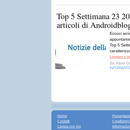
Top 5 Settimana 23 201
articoli di Androidblo
Eccoci arri
appuntamen
Top 5 Sett
caratterizz
Leggere il s
Da
Paolo Do
INFORMATI
Home
Presentazi
Contatti
Condizioni
Lavora con noi
Informazio