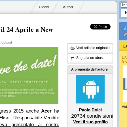
Giochi
Autori
R
il 24 Aprile a New
dblogit
L
Vedi articolo originale
L'
Segnala un abuso
GI
A proposito dell'autore
Agi
Paolo Dolci
ngress 2015 anche
Acer
ha
20734
condivisioni
 Elisei, Responsabile Vendite
Vedi il suo profilo
eva presentato al nostro