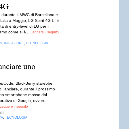
 4G
 durante il MWC di Barcellona e
 Italia a Maggio, LG Spirit 4G LTE
ta di entry-level di LG per il
amo come si è...
Leggere il seguito
OMUNICAZIONE
TECNOLOGIA
,
anciare uno
/Code, BlackBerry starebbe
i lanciare, durante il prossimo
uno smartphone mosso dal
erativo di Google, ovvero
Leggere il seguito
lci
CA
TECNOLOGIA
,