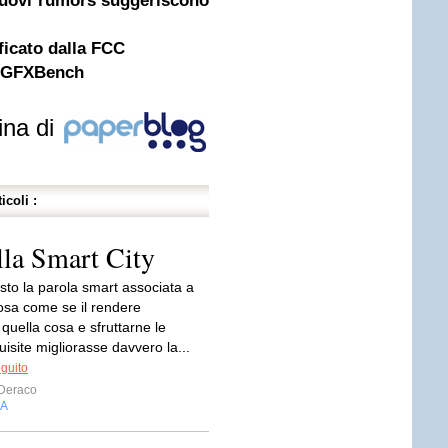
uovi rumors suggeriscono
ficato dalla FCC
u GFXBench
ina di
icoli :
ella Smart City
sto la parola smart associata a
cosa come se il rendere
e quella cosa e sfruttarne le
uisite migliorasse davvero la...
eguito
 Deraco
IA