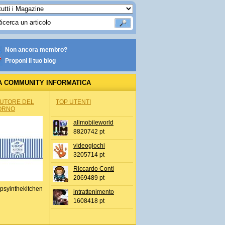
Non ancora membro?
Proponi il tuo blog
A COMMUNITY INFORMATICA
AUTORE DEL
TOP UTENTI
ORNO
allmobileworld
8820742 pt
videogiochi
3205714 pt
Riccardo Conti
2069489 pt
psyinthekitchen
intrattenimento
1608418 pt