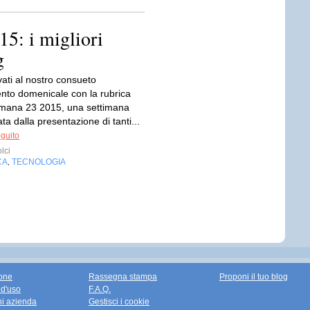
5: i migliori
g
vati al nostro consueto
to domenicale con la rubrica
imana 23 2015, una settimana
ata dalla presentazione di tanti...
eguito
lci
CA
TECNOLOGIA
,
one
Rassegna stampa
Proponi il tuo blog
 d'uso
F.A.Q.
ni azienda
Gestisci i cookie