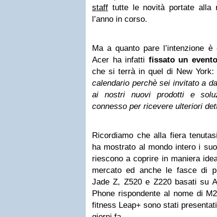
staff
tutte le novità portate alla 
l’anno in corso.
Ma a quanto pare l’intenzione è q
Acer ha infatti
fissato un evento
che si terrà in quel di New York
calendario perchè sei invitato a d
ai nostri nuovi prodotti e so
connesso per ricevere ulteriori dett
Ricordiamo che alla fiera tenutasi
ha mostrato al mondo intero i suo
riescono a coprire in maniera idea
mercato ed anche le fasce di pr
Jade Z, Z520 e Z220 basati su A
Phone rispondente al nome di M22
fitness Leap+ sono stati presenta
giorni fa.