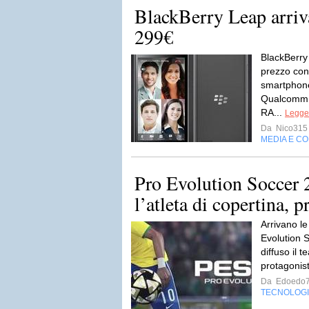
BlackBerry Leap arriva
299€
BlackBerry 
prezzo cons
smartphone
Qualcomm 
RA...
Legger
Da
Nico315
MEDIA E C
Pro Evolution Soccer 
l’atleta di copertina, p
Arrivano le
Evolution 
diffuso il 
protagonis
Da
Edoedo
TECNOLOG