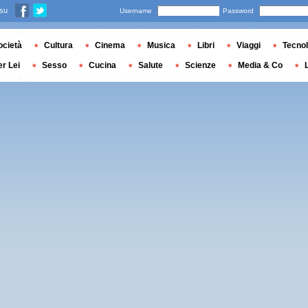
 su
Username
Password
ocietà
Cultura
Cinema
Musica
Libri
Viaggi
Tecnol
er Lei
Sesso
Cucina
Salute
Scienze
Media & Co