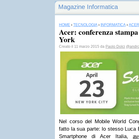
Magazine Informatica
HOME
›
TECNOLOGIA
›
INFORMATICA
›
ACE
Acer: conferenza stampa 
York
Creato il 11 marzo 2015 da
Paolo Dolci
@androi
Nel corso del Mobile World Co
fatto la sua parte: lo stesso Luca
Smartphone di Acer Italia,
av