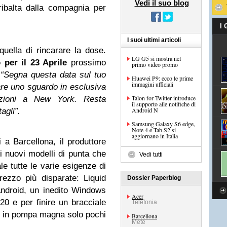
Vedi il suo blog
ribalta dalla compagnia per
I
I suoi ultimi articoli
uella di rincarare la dose.
LG G5 si mostra nel
 per il
23 Aprile
prossimo
primo video promo
:
“Segna questa data sul tuo
Huawei P9: ecco le prime
immagini ufficiali
are uno sguardo in esclusiva
Talon for Twitter introduce
luzioni a New York. Resta
il supporto alle notifiche di
Android N
agli”.
Samsung Galaxy S6 edge,
Note 4 e Tab S2 si
aggiornano in Italia
 a Barcellona, il produttore
i nuovi modelli di punta che
Vedi tutti
le tutte le varie esigenze di
ezzo più disparate: Liquid
Dossier Paperblog
ndroid, un inedito Windows
Acer
0 e per finire un bracciale
Telefonia
ti in pompa magna solo pochi
Barcellona
Mete