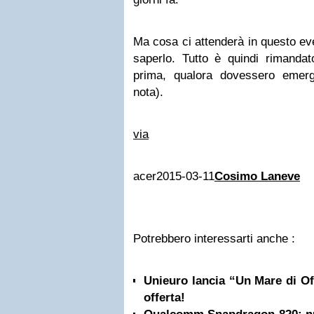
Ma cosa ci attenderà in questo e
saperlo. Tutto è quindi rimandat
prima, qualora dovessero emerg
nota).
via
acer
2015-03-11
Cosimo Laneve
Potrebbero interessarti anche :
Unieuro lancia “Un Mare di Off
offerta!