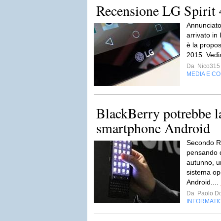
Recensione LG Spirit
Annunciato
arrivato in
è la propos
2015. Vedi
Da
Nico315
MEDIA E C
BlackBerry potrebbe l
smartphone Android
Secondo Re
pensando d
autunno, 
sistema op
Android....
Da
Paolo Do
INFORMATI