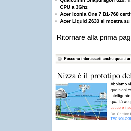
Qualcomm Snapdragon 820: n
CPU a 3Ghz
Acer Iconia One 7 B1-760 certi
Acer Liquid Z630 si mostra s
Ritornare alla prima pag
Possono interessarti anche questi art
Nizza è il prototipo d
Abbiamo vi
qualsiasi 
intelligent
qualità acq
Leggere il s
Da
Cristian
TECNOLOG