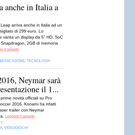
 anche in Italia a
Leap arriva anche in Italia ad un
igliato di 299 euro. Lo
 vanta un display da 5" HD, SoC
Snapdragon, 2GB di memoria
e il seguito
OMUNICAZIONE
TECNOLOGIA
,
2016, Neymar sarà
resentazione il 1...
 prime novità ufficiali su Pro
Soccer 2016. Konami ha infatti
teaser trailer con Neymar
ta.
Leggere il seguito
77
IA
VIDEOGIOCHI
,