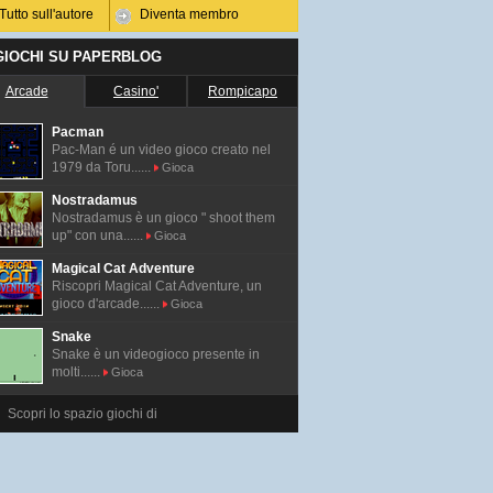
Tutto sull'autore
Diventa membro
 GIOCHI SU PAPERBLOG
Arcade
Casino'
Rompicapo
Pacman
Pac-Man é un video gioco creato nel
1979 da Toru......
Gioca
Nostradamus
Nostradamus è un gioco " shoot them
up" con una......
Gioca
Magical Cat Adventure
Riscopri Magical Cat Adventure, un
gioco d'arcade......
Gioca
Snake
Snake è un videogioco presente in
molti......
Gioca
Scopri lo spazio giochi di