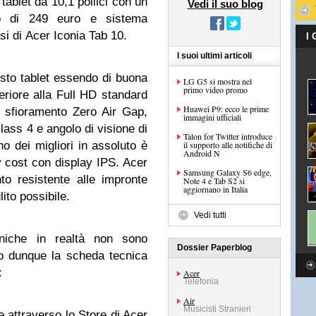
ablet da 10,1 pollici con un
Vedi il suo blog
o di 249 euro e sistema
asi di Acer Iconia Tab 10.
I
I suoi ultimi articoli
uesto tablet essendo di buona
LG G5 si mostra nel
primo video promo
periore alla Full HD standard
Huawei P9: ecco le prime
 sfioramento Zero Air Gap,
immagini ufficiali
lass 4 e angolo di visione di
Talon for Twitter introduce
 dei migliori in assoluto è
il supporto alle notifiche di
Android N
w cost con display IPS. Acer
Samsung Galaxy S6 edge,
o resistente alle impronte
Note 4 e Tab S2 si
aggiornano in Italia
ito possibile.
Vedi tutti
ecniche in realtà non sono
Dossier Paperblog
mo dunque la scheda tecnica
o:
Acer
Telefonia
Air
Musicisti Stranieri
e attraverso lo Store di Acer