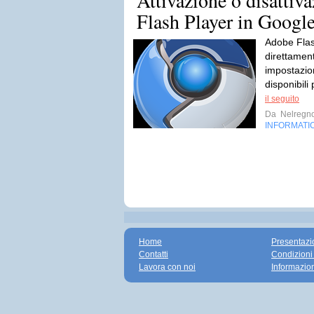
Attivazione o disattiv
Flash Player in Googl
Adobe Flas
direttamen
impostazio
disponibili
il seguito
Da
Nelregno
INFORMATI
Home
Presentazi
Contatti
Condizioni
Lavora con noi
Informazio