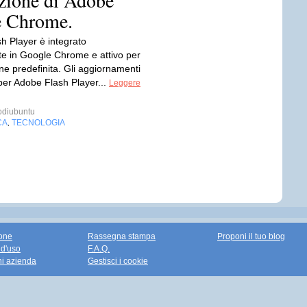
azione di Adobe
e Chrome.
h Player è integrato
te in Google Chrome e attivo per
ne predefinita. Gli aggiornamenti
 per Adobe Flash Player...
Leggere
diubuntu
CA
TECNOLOGIA
,
one
Rassegna stampa
Proponi il tuo blog
 d'uso
F.A.Q.
ni azienda
Gestisci i cookie