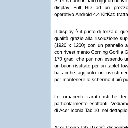
Acer ha annunciato oggi un nuovo t
display Full HD ad un prezz
operativo Android 4.4 KitKat: tratt
Il display è il punto di forza di q
qualità grazie alla risoluzione su
(1920 x 1200) con un pannello a
con rivestimento Corning Gorilla G
170 gradi che pur non essendo uno
un buon risultato per un tablet lo
ha anche aggiunto un rivestiment
per mantenere lo schermo il più pul
Le rimanenti caratteristiche t
particolarmente esaltanti. Vedia
di Acer Iconia Tab 10 nel dettagli
Acer Iconia Tab 10 sarà disponibil