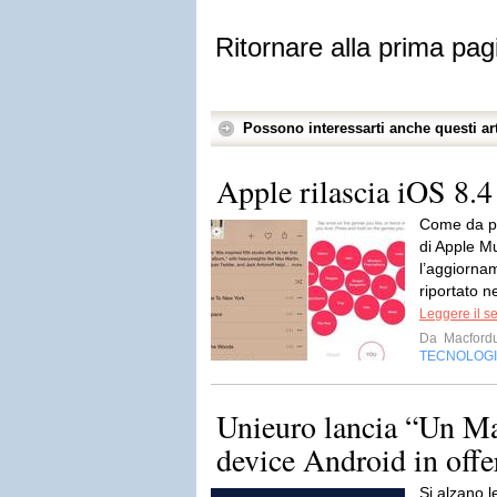
Ritornare alla prima pag
Possono interessarti anche questi art
Apple rilascia iOS 8.
Come da pr
di Apple Mu
l’aggiorna
riportato n
Leggere il s
Da
Macford
TECNOLOG
Unieuro lancia “Un Mar
device Android in offe
Si alzano 