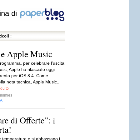
ina di
icoli :
4 e Apple Music
ogramma, per celebrare l’uscita
sic, Apple ha rilasciato oggi
mento per iOS 8.4. Come
ella nota tecnica, Apple Music...
eguito
ummies
IA
e di Offerte”: i
rta!
le temperature e si abbassano i