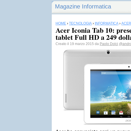
Magazine Informatica
HOME
›
TECNOLOGIA
›
INFORMATICA
›
ACE
Acer Iconia Tab 10: pres
tablet Full HD a 249 doll
Creato il 19 marzo 2015 da
Paolo Dolci
@andro