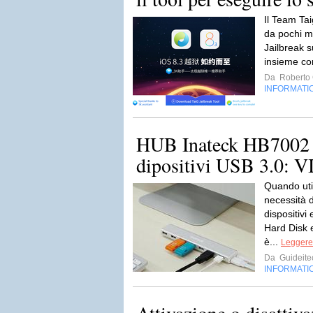
Il Team Ta
da pochi min
Jailbreak 
insieme co
Da
Roberto C
INFORMATI
HUB Inateck HB7002 p
dipositivi USB 3.0: 
Quando util
necessità d
dispositiv
Hard Disk 
è...
Leggere 
Da
Guideite
INFORMATI