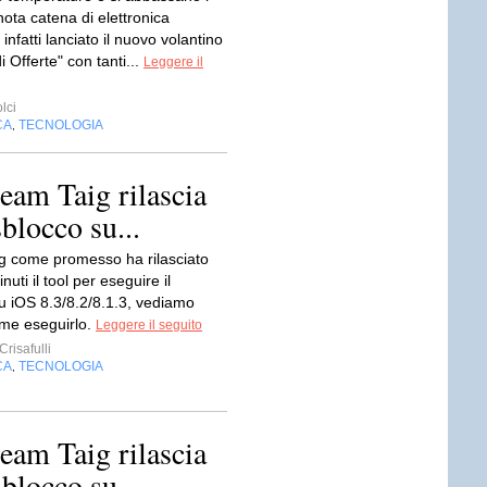
nota catena di elettronica
infatti lanciato il nuovo volantino
 Offerte" con tanti...
Leggere il
lci
CA
TECNOLOGIA
,
team Taig rilascia
sblocco su...
ig come promesso ha rilasciato
uti il tool per eseguire il
su iOS 8.3/8.2/8.1.3, vediamo
me eseguirlo.
Leggere il seguito
risafulli
CA
TECNOLOGIA
,
team Taig rilascia
sblocco su...