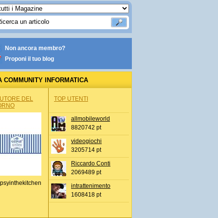
Non ancora membro?
Proponi il tuo blog
A COMMUNITY INFORMATICA
AUTORE DEL
TOP UTENTI
ORNO
allmobileworld
8820742 pt
videogiochi
3205714 pt
Riccardo Conti
2069489 pt
psyinthekitchen
intrattenimento
1608418 pt