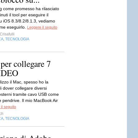
ig come promesso ha rilasciato
uti il tool per eseguire il
su iOS 8.3/8.2/8.1.3, vediamo
me eseguirlo.
Leggere il seguito
risafulli
CA
TECNOLOGIA
,
er collegare 7
VIDEO
izzo il Mac, spesso ho la
i dover collegare diversi
i esterni tramite cavo USB come
e pendrive. Il mio MacBook Air
il seguito
ch
CA
TECNOLOGIA
,