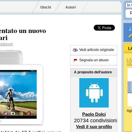
Giochi
Autori
R
entato un nuovo
ari
idblogit
L
Vedi articolo originale
L'
Segnala un abuso
GI
A proposito dell'autore
Agi
Paolo Dolci
20734
condivisioni
Vedi il suo profilo