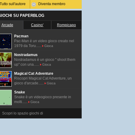
Tutto sull'autore
Diventa membro
 GIOCHI SU PAPERBLOG
Arcade
Casino'
Rompicapo
Pacman
Pac-Man é un video gioco creato nel
1979 da Toru......
Gioca
Nostradamus
Nostradamus è un gioco " shoot them
up" con una......
Gioca
Magical Cat Adventure
Riscopri Magical Cat Adventure, un
gioco d'arcade......
Gioca
Snake
Snake è un videogioco presente in
molti......
Gioca
Scopri lo spazio giochi di