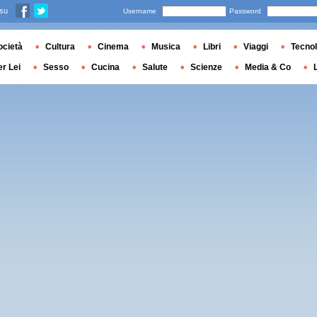
 su
Username
Password
ocietà
Cultura
Cinema
Musica
Libri
Viaggi
Tecnol
er Lei
Sesso
Cucina
Salute
Scienze
Media & Co