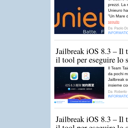
prezzi. La 
Unieuro ha 
"Un Mare di
seguito
Da
Paolo Do
INFORMATI
Jailbreak iOS 8.3 – Il 
il tool per eseguire lo 
Il Team Ta
da pochi min
Jailbreak 
insieme co
Da
Roberto C
INFORMATI
Jailbreak iOS 8.3 – Il 
il tool per eseguire lo 