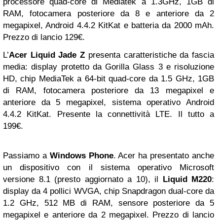
processore quad-core di Mediatek a 1.3GHz, 1GB di
RAM, fotocamera posteriore da 8 e anteriore da 2
megapixel, Android 4.4.2 KitKat e batteria da 2000 mAh.
Prezzo di lancio 129€.
L’
Acer Liquid Jade Z
presenta caratteristiche da fascia
media: display protetto da Gorilla Glass 3 e risoluzione
HD, chip MediaTek a 64-bit quad-core da 1.5 GHz, 1GB
di RAM, fotocamera posteriore da 13 megapixel e
anteriore da 5 megapixel, sistema operativo Android
4.4.2 KitKat. Presente la connettività LTE. Il tutto a
199€.
Passiamo a
Windows Phone
. Acer ha presentato anche
un dispositivo con il sistema operativo Microsoft
versione 8.1 (presto aggiornato a 10), il
Liquid M220
:
display da 4 pollici WVGA, chip Snapdragon dual-core da
1.2 GHz, 512 MB di RAM, sensore posteriore da 5
megapixel e anteriore da 2 megapixel. Prezzo di lancio