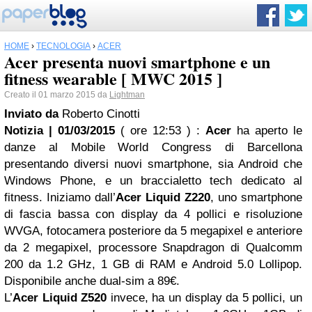
HOME
›
TECNOLOGIA
›
ACER
Acer presenta nuovi smartphone e un
fitness wearable [ MWC 2015 ]
Creato il 01 marzo 2015 da
Lightman
Inviato da
Roberto Cinotti
Notizia | 01/03/2015
( ore 12:53 )
:
Acer
ha aperto le
danze al Mobile World Congress di Barcellona
presentando diversi nuovi smartphone, sia Android che
Windows Phone, e un braccialetto tech dedicato al
fitness. Iniziamo dall’
Acer Liquid Z220
, uno smartphone
di fascia bassa con display da 4 pollici e risoluzione
WVGA, fotocamera posteriore da 5 megapixel e anteriore
da 2 megapixel, processore Snapdragon di Qualcomm
200 da 1.2 GHz, 1 GB di RAM e Android 5.0 Lollipop.
Disponibile anche dual-sim a 89€.
L’
Acer Liquid Z520
invece, ha un display da 5 pollici, un