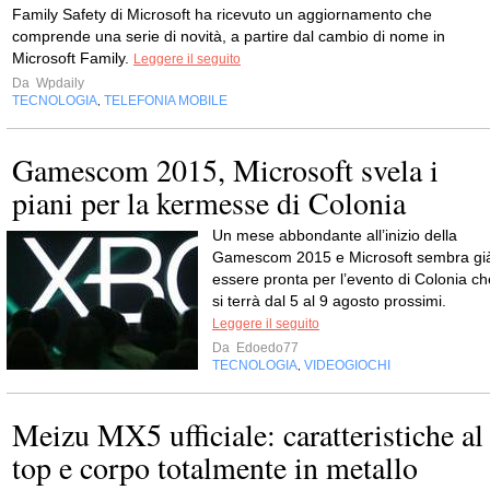
Family Safety di Microsoft ha ricevuto un aggiornamento che
comprende una serie di novità, a partire dal cambio di nome in
Microsoft Family.
Leggere il seguito
Da
Wpdaily
TECNOLOGIA
TELEFONIA MOBILE
,
Gamescom 2015, Microsoft svela i
piani per la kermesse di Colonia
Un mese abbondante all’inizio della
Gamescom 2015 e Microsoft sembra gi
essere pronta per l’evento di Colonia ch
si terrà dal 5 al 9 agosto prossimi.
Leggere il seguito
Da
Edoedo77
TECNOLOGIA
VIDEOGIOCHI
,
Meizu MX5 ufficiale: caratteristiche al
top e corpo totalmente in metallo