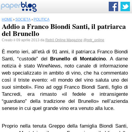
HOME
›
SOCIETÀ
›
POLITICA
Addio a Franco Biondi Santi, il patriarca
del Brunello
Creato il 09 aprile 2013 da
Retrò Online Magazine
@retr_online
È morto ieri, all’età di 91 anni, il patriarca Franco Biondi
Santi, “custode” del
Brunello di Montalcino
. A darne
notizia è stato WineNews, noto canale di informazione
web specializzato in ambito di vino, che ha commentato
così il triste evento: «Il mondo del vino saluta uno dei
suoi simboli». Fino ad oggi Franco Biondi Santi, figlio di
Tancredi, era rimasto «il fedele e intransigente
“guardiano” della tradizione del Brunello» nell’azienda
senese in cui quel grande vino era venuto alla luce.
Proprio nella tenuta Greppo della famiglia Biondi Santi,