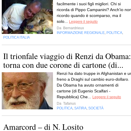
facilmente i suoi figli migliori. Chi si
ricorda di Pippo Campanini? Anch'io no
ricordo quando è scomparso, ma il
solo...
Leggere il seguito
Da
Bernardrieux
INFORMAZIONE REGIONALE
POLITICA
,
,
POLITICA ITALIA
Il trionfale viaggio di Renzi da Obama:
torna con due corone di cartone (di...
Renzi ha dato truppe in Afghanistan e u
freno a Draghi sul cambio euro-dollaro.
Da Obama ha avuto ornamenti di
cartone (di Eugenio Scalfari -
Repubblica) Che...
Leggere il seguito
Da
Tafanus
POLITICA
SATIRA
SOCIETÀ
,
,
Amarcord – di N. Losito