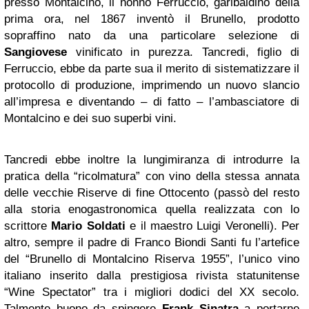
presso Montalcino, il nonno Ferruccio, garibaldino della
prima ora, nel 1867 inventò il Brunello, prodotto
sopraffino nato da una particolare selezione di
Sangiovese
vinificato in purezza. Tancredi, figlio di
Ferruccio, ebbe da parte sua il merito di sistematizzare il
protocollo di produzione, imprimendo un nuovo slancio
all’impresa e diventando – di fatto – l’ambasciatore di
Montalcino e dei suo superbi vini.
Tancredi ebbe inoltre la lungimiranza di introdurre la
pratica della “ricolmatura” con vino della stessa annata
delle vecchie Riserve di fine Ottocento (passò del resto
alla storia enogastronomica quella realizzata con lo
scrittore
Mario Soldati
e il maestro Luigi Veronelli). Per
altro, sempre il padre di Franco Biondi Santi fu l’artefice
del “Brunello di Montalcino Riserva 1955”, l’unico vino
italiano inserito dalla prestigiosa rivista statunitense
“Wine Spectator” tra i migliori dodici del XX secolo.
Talmente buono da spingere
Frank Sinatra
a portarne