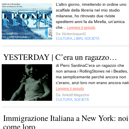
L’altro giorno, rimettendo in ordine uno
scaffale della libreria nel mio studio
milanese, ho ritrovato due riviste
speditemi anni fa da Mirella, un’amica
che...
Leggere il seguito
Da
Nictrecinque42
CULTURA
LIBRI
SOCIETÀ
,
,
YESTERDAY | C’era un ragazzo…
di Piero SardinaC’era un ragazzo che
non amava i RollingStones né i Beatles,
ma semplicemente perché ancora non
c’erano, anzi loro non erano ancora nati
Leggere il seguito
Da
Amedit Magazine
CULTURA
SOCIETÀ
,
Immigrazione Italiana a New York: noi
come loro