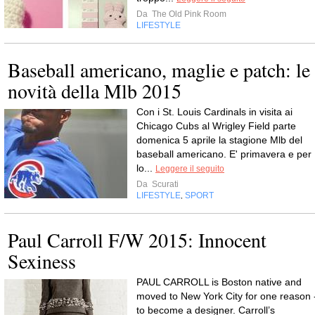
Da
The Old Pink Room
LIFESTYLE
Baseball americano, maglie e patch: le
novità della Mlb 2015
Con i St. Louis Cardinals in visita ai
Chicago Cubs al Wrigley Field parte
domenica 5 aprile la stagione Mlb del
baseball americano. E' primavera e per
lo...
Leggere il seguito
Da
Scurati
LIFESTYLE
SPORT
,
Paul Carroll F/W 2015: Innocent
Sexiness
PAUL CARROLL is Boston native and
moved to New York City for one reason 
to become a designer. Carroll’s