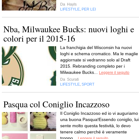
Da
Hayls
LIFESTYLE
PER LEI
,
Nba, Milwaukee Bucks: nuovi loghi e
colori per il 2015-16
La franchigia del Wisconsin ha nuovi
loghi e schema cromatico. Ma le maglie
aggiornate si vedranno solo al Draft
2015. Rebranding completo per i
Milwaukee Bucks...
Leggere il seguito
Da
Scurati
LIFESTYLE
SPORT
,
Pasqua col Coniglio Incazzoso
Il Coniglio Incazzoso ed io vi auguriamo
una buona Pasqua!Essendo coniglio, lui
sente molto questa festività, lo devo
tenere calmo perché è veramente
troppo...
Leggere il seguito