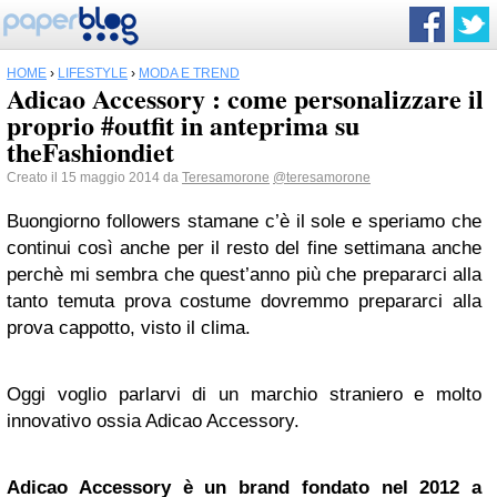
HOME
›
LIFESTYLE
›
MODA E TREND
Adicao Accessory : come personalizzare il
proprio #outfit in anteprima su
theFashiondiet
Creato il 15 maggio 2014 da
Teresamorone
@teresamorone
Buongiorno followers stamane c’è il sole e speriamo che
continui così anche per il resto del fine settimana anche
perchè mi sembra che quest’anno più che prepararci alla
tanto temuta prova costume dovremmo prepararci alla
prova cappotto, visto il clima.
Oggi voglio parlarvi di un marchio straniero e molto
innovativo ossia Adicao Accessory.
Adicao Accessory è un brand fondato nel 2012 a