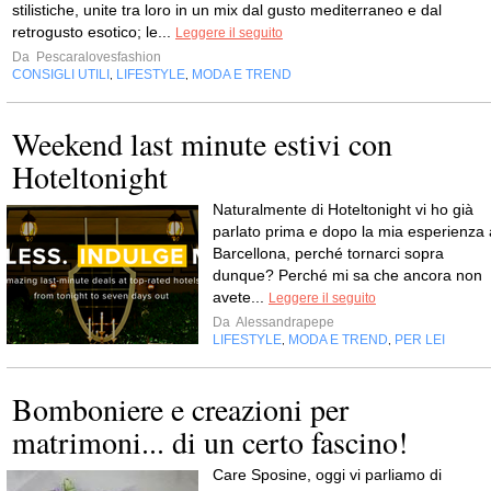
stilistiche, unite tra loro in un mix dal gusto mediterraneo e dal
retrogusto esotico; le...
Leggere il seguito
Da
Pescaralovesfashion
CONSIGLI UTILI
LIFESTYLE
MODA E TREND
,
,
Weekend last minute estivi con
Hoteltonight
Naturalmente di Hoteltonight vi ho già
parlato prima e dopo la mia esperienza 
Barcellona, perché tornarci sopra
dunque? Perché mi sa che ancora non
avete...
Leggere il seguito
Da
Alessandrapepe
LIFESTYLE
MODA E TREND
PER LEI
,
,
Bomboniere e creazioni per
matrimoni... di un certo fascino!
Care Sposine, oggi vi parliamo di