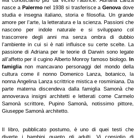
Ma conosciamo piu’ da vicino l’autrice. Adriana Lanza
nasce a
Palermo
nel 1938 si trasferisce a
Genova
dove
studia e insegna italiano, storia e filosofia. Un grande
amore per l’arte, la letteratura e la scienza. Passioni che
nascono per indole naturale e si sviluppano col
trascorrere degli anni ma senza ombra di dubbio
l’ambiente in cui si è nati influisce su certe scelte. La
passione di Adriana per le teorie di Darwin sono legate
all’affetto per il cugino Alberto Monroy famoso biologo.
In
famiglia
non mancavano personaggi del mondo della
cultura come il nonno Domenico Lanza, botanico, la
nonna Angelina Lanza scrittrice mistica e rosminiana. Da
parte materna discendeva dalla famiglia Samonà che
annoverava insigni architetti e letterati come Carmelo
Samonà scrittore, Pupino Samonà, notissimo pittore,
Giuseppe Samonà architetto.
Il libro, pubblicato postumo, è uno di quei testi che
diverte i bambini quanto gli adulti. Vi consiglio di