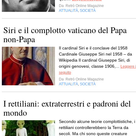
Da
Retrò Online Magazine
ATTUALITÀ
SOCIETÀ
,
Siri e il complotto vaticano del Papa
non-Papa
Il cardinal Siri e il conclave del 1958
Cardinale Giuseppe Siri nel 1958 – da
Wikipedia Il cardinal Giuseppe Siri, di
origini genovesi, classe 1906,...
Leggere i
seguito
Da
Retrò Online Magazine
ATTUALITÀ
SOCIETÀ
,
I rettiliani: extraterrestri e padroni del
mondo
Secondo alcune teorie complottistiche, i
rettiliani controllerebbero la Terra da
secoli. Ma chi sono queste creature