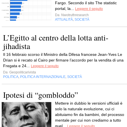
Fargo. Secondo il sito The statistic
portal, la...
Leggere il seguito
Da
Nwotruthresearch
ATTUALITÀ
SOCIETÀ
,
L’Egitto al centro della lotta anti-
jihadista
Il 16 febbraio scorso il Ministro della Difesa francese Jean-Yves Le
Drian si è recato al Cairo per firmare l’accordo per la vendita di una
Fregata e 24...
Leggere il seguito
Da
Geopoliticarivista
POLITICA
POLITICA INTERNAZIONALE
SOCIETÀ
,
,
Ipotesi di “gombloddo”
Mettere in dubbio le versioni ufficiali è
solo la naturale evoluzione, cui ci
abituiamo fin da bambini, del processo
mentale per cui non crediamo a tutto
quel...
Leggere il seguito