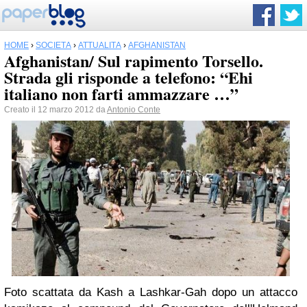
HOME
›
SOCIETÀ
›
ATTUALITÀ
›
AFGHANISTAN
Afghanistan/ Sul rapimento Torsello.
Strada gli risponde a telefono: “Ehi
italiano non farti ammazzare …”
Creato il 12 marzo 2012 da
Antonio Conte
Foto scattata da Kash a Lashkar-Gah dopo un attacco