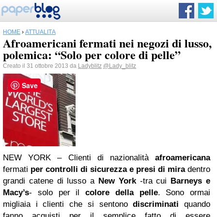
HOME
›
ATTUALITÀ
Afroamericani fermati nei negozi di lusso,
polemica: “Solo per colore di pelle”
Creato il 31 ottobre 2013 da
Ladyblitz
@Lady_blitz
Save
NEW YORK – Clienti di nazionalità
afroamericana
fermati
per controlli di sicurezza e presi di mira
dentro
grandi catene di lusso a
New York
-tra cui
Barneys e
Macy’s
- solo per il
colore della pelle
. Sono ormai
migliaia i clienti che si sentono
discriminati
quando
fanno acquisti per il semplice fatto di essere