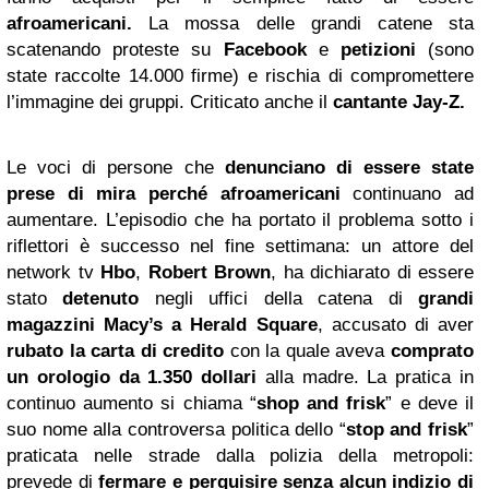
afroamericani.
La mossa delle grandi catene sta
scatenando proteste su
Facebook
e
petizioni
(sono
state raccolte 14.000 firme) e rischia di compromettere
l’immagine dei gruppi. Criticato anche il
cantante
Jay-Z
.
Le voci di persone che
denunciano di essere state
prese di mira perché afroamericani
continuano ad
aumentare. L’episodio che ha portato il problema sotto i
riflettori è successo nel fine settimana: un attore del
network tv
Hbo
,
Robert Brown
, ha dichiarato di essere
stato
detenuto
negli uffici della catena di
grandi
magazzini Macy’s a Herald Square
, accusato di aver
rubato la carta di credito
con la quale aveva
comprato
un orologio da 1.350 dollari
alla madre. La pratica in
continuo aumento si chiama “
shop and frisk
” e deve il
suo nome alla controversa politica dello “
stop and frisk
”
praticata nelle strade dalla polizia della metropoli:
prevede di
fermare e perquisire senza alcun indizio di