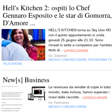
Hell's Kitchen 2: ospiti lo Chef
Gennaro Esposito e le star di Gomorra,
D'Amore ...
HELL'S KITCHEN torna su Sky Uno HD
con il quinto appuntamento in onda
giovedi 25 giugno alle 21.10. Sono
rimasti in sette a competere per l'ambito
titolo di...
Leggere il seguito
Da
Digitalsat
MEDIA E COMUNICAZIONE
PROGRAMMI TV
,
TELEVISIONE
New[s] Business
Le reve­nues da ven­dite di copie in tutto i
mondo, ita­lia inclusa, hanno supe­rato i
ricavi dalla rac­colta...
Leggere il seguito
Da
Pedroelrey
MEDIA E COMUNICAZIONE