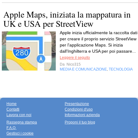
Apple Maps, iniziata la mappatura in
UK e USA per StreetView
Apple inizia ufficialmente la raccolta dati
per creare il proprio servizio StreetView
per l'applicazione Maps. Si inizia
dall'Inghilterra e USA per poi passare...
Leggere il seguito
Da
Nico315
MEDIA E COMUNICAZIONE
TECNOLOGIA
,
Home
Presentazione
Contatti
Condizioni d'uso
Lavora con noi
Informazioni azienda
Rassegna stampa
Proponi il tuo blog
F.A.Q.
Gestisci i cookie