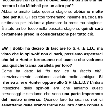
raccontare con Lincoln e Skye. Avete intenzione di far
restare Luke Mitchell per un altro po’?
Abbiamo amato Luke questa stagione,
abbiamo molte
idee per lui
. Gli scrittori torneranno insieme tra circa tre
settimana per iniziare a plasmare la prossima stagione.
È stato un bel tocco nella passata stagione,
quindi sarà
certamente preso in considerazione per tutto ciò.
EW | Bobbi ha deciso di lasciare lo S.H.I.E.L.D., ma
visto che lo spin-off non ci sarà, possiamo aspettarci
che lei e Hunter torneranno nel team o che vedremo
una qualche trama parallela per loro?
Come ha detto lei “
io non ce la faccio più
”,
intenzionalmente l’abbiamo lasciato molto ambiguo.
Si
riferiva a lei e Hunter oppure allo S.H.I.E.L.D.?
L’intera
intenzione dello spin-off era che amiamo questi
personaggi e sentiamo che sono
una parte importante
del nostro universo.
Quando loro torneranno,
noi ci
aspettiamo delle grandi trame per loro come coppia e