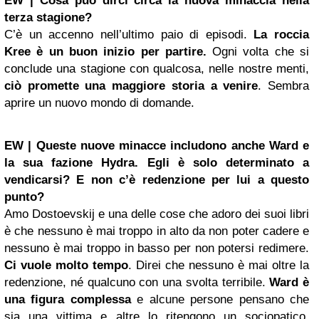
EW | Cosa può dirci circa la nuova minaccia nella
terza stagione?
C’è un accenno nell’ultimo paio di episodi.
La roccia
Kree è un buon inizio per partire.
Ogni volta che si
conclude una stagione con qualcosa, nelle nostre menti,
ciò promette una maggiore storia a venire
. Sembra
aprire un nuovo mondo di domande.
EW | Queste nuove minacce includono anche Ward e
la sua fazione Hydra. Egli è solo determinato a
vendicarsi? E non c’è redenzione per lui a questo
punto?
Amo Dostoevskij e una delle cose che adoro dei suoi libri
è che nessuno è mai troppo in alto da non poter cadere e
nessuno è mai troppo in basso per non potersi redimere.
Ci vuole molto tempo
. Direi che nessuno è mai oltre la
redenzione, né qualcuno con una svolta terribile.
Ward è
una figura complessa
e alcune persone pensano che
sia una vittima e altre lo ritengono un sociopatico.