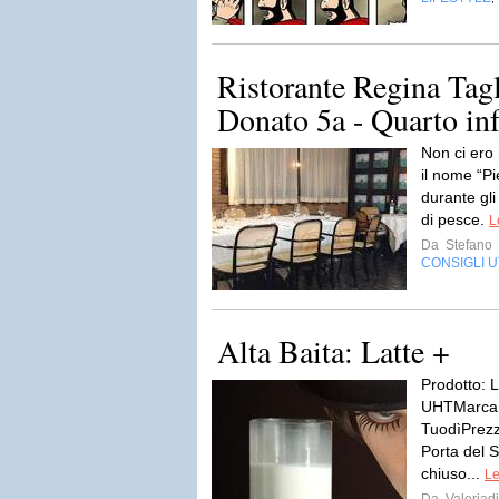
Ristorante Regina Tagl
Donato 5a - Quarto infe
Non ci ero
il nome “Pi
durante gli
di pesce.
L
Da
Stefano
CONSIGLI UT
Alta Baita: Latte +
Prodotto: 
UHTMarca: 
TuodìPrezz
Porta del 
chiuso...
Le