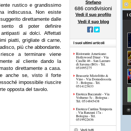
Stefano
iente rustico e grandissimo
686
condivisioni
na indiscussa. Non esiste
Vedi il suo profilo
I
uggerito direttamente dalle
Vedi il suo blog
sento di poter definire
ntipasti ai dolci. Affettati
mi piatti, grigliate di carne,
I suoi ultimi articoli
badisco, più che abbondante.
Ristorante Americano
iesce a terminare viene
Hollywood Diner - Via
Caselle 46 - San Lazzaro
amente al cliente dando la
di Savena (BO) - Tel.
051095275
rimasto direttamente a casa.
e anche se, visto il forte
Brasserie Mistofritto &
Vino - Via Domodossola
ressoché impossibile riuscire
3 - Bologna - Tel.
0514123633
te opposta del tavolo.
Enoteca Baccanale - Via
Volturno 5c - Bologna -
Tel. 0514845438
Enoteca Cantina Tempesta
- Via Ranzani 17a -
Bologna - Tel.
0519922636
Vedi tutti