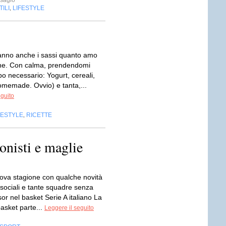
isagio
ILI
LIFESTYLE
,
anno anche i sassi quanto amo
one. Con calma, prendendomi
mpo necessario: Yogurt, cereali,
omemade. Ovvio) e tanta,...
eguito
FESTYLE
RICETTE
,
onisti e maglie
uova stagione con qualche novità
i sociali e tante squadre senza
r nel basket Serie A italiano La
basket parte...
Leggere il seguito