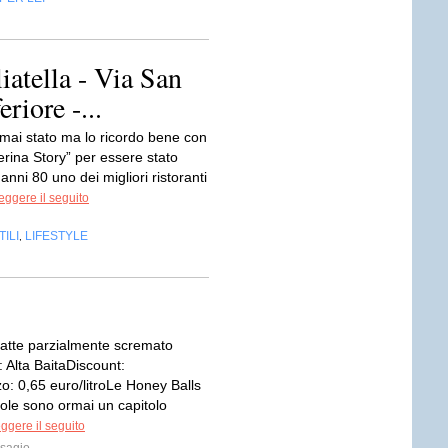
iatella - Via San
riore -...
 mai stato ma lo ricordo bene con
erina Story” per essere stato
 anni 80 uno dei migliori ristoranti
eggere il seguito
ILI
LIFESTYLE
,
Latte parzialmente scremato
Alta BaitaDiscount:
o: 0,65 euro/litroLe Honey Balls
Sole sono ormai un capitolo
ggere il seguito