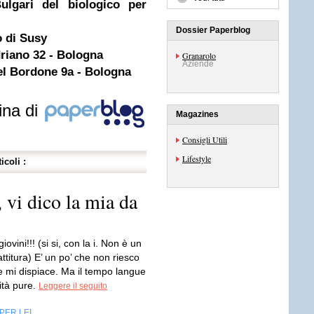
ulgari del biologico per
Dossier Paperblog
to di Susy
driano 32 - Bologna
Granarolo
Aziende
el Bordone 9a - Bologna
ina di
Magazines
Consigli Utili
Lifestyle
icoli :
, vi dico la mia da
iovini!!! (si si, con la i. Non è un
attitura) E’ un po’ che non riesco
e mi dispiace. Ma il tempo langue
vità pure.
Leggere il seguito
PER LEI