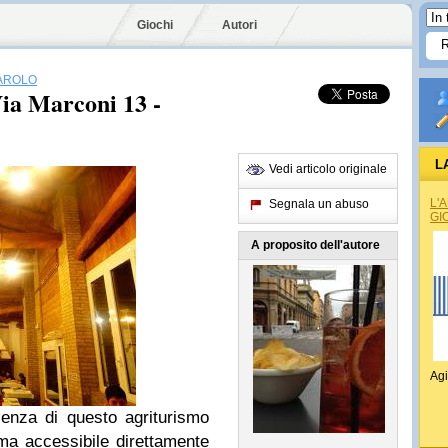
Giochi
Autori
AROLO
Via Marconi 13 -
L
Vedi articolo originale
L'
Segnala un abuso
GI
A proposito dell'autore
Agi
enza di questo agriturismo
ma accessibile direttamente