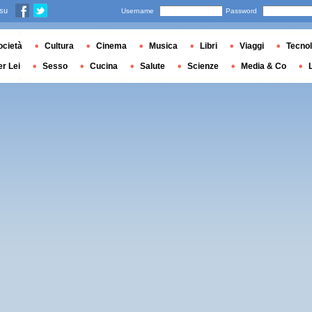
 su
Username
Password
ocietà
Cultura
Cinema
Musica
Libri
Viaggi
Tecnol
er Lei
Sesso
Cucina
Salute
Scienze
Media & Co