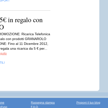
SPORT
 5€ in regalo con
LO
ROMOZIONE: Ricarica Telefonica
egalo con prodotti GRANAROLO
NE: Fino al 11 Dicembre 2012,
egala una ricarica da 5 € per...
eguito
ILI
one
Rassegna stampa
Proponi il tuo blog
 d'uso
F.A.Q.