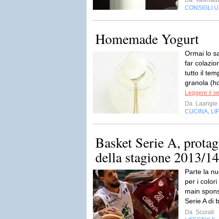
Da
Valeriad
CONSIGLI UT
Homemade Yogurt
Ormai lo s
far colazi
tutto il te
granola (h
Leggere il s
Da
Laangie
CUCINA
LI
,
Basket Serie A, protag
della stagione 2013/14
Parte la n
per i color
main sponso
Serie A di 
Da
Scurati