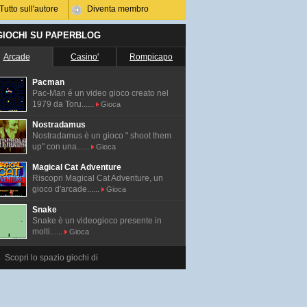
Tutto sull'autore
Diventa membro
 GIOCHI SU PAPERBLOG
Arcade
Casino'
Rompicapo
Pacman
Pac-Man é un video gioco creato nel
1979 da Toru......
Gioca
Nostradamus
Nostradamus è un gioco " shoot them
up" con una......
Gioca
Magical Cat Adventure
Riscopri Magical Cat Adventure, un
gioco d'arcade......
Gioca
Snake
Snake è un videogioco presente in
molti......
Gioca
Scopri lo spazio giochi di