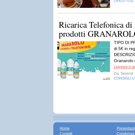
LIFESTYLE
,
Ricarica Telefonica di
prodotti GRANARO
TIPO DI P
di 5€ in r
DESCRIZIO
Granarolo r
Leggere il s
Da
Sevend
CONSIGLI UT
Home
Presentazi
Contatti
Condizioni