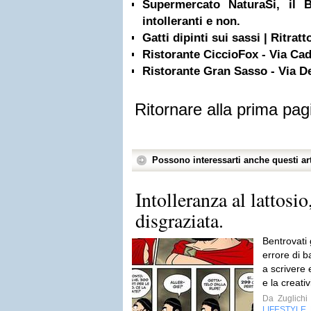
Supermercato NaturaSi, il B
intolleranti e non.
Gatti dipinti sui sassi | Ritrat
Ristorante CiccioFox - Via Ca
Ristorante Gran Sasso - Via D
Ritornare alla prima pag
Possono interessarti anche questi art
Intolleranza al lattosio
disgraziata.
Bentrovati g
errore di b
a scrivere 
e la creati
Da
Zuglichi
LIFESTYLE
,