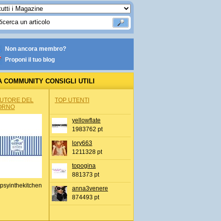
Non ancora membro?
Proponi il tuo blog
A COMMUNITY CONSIGLI UTILI
AUTORE DEL
TOP UTENTI
ORNO
yellowflate
1983762 pt
lory663
1211328 pt
topogina
881373 pt
psyinthekitchen
anna3venere
874493 pt