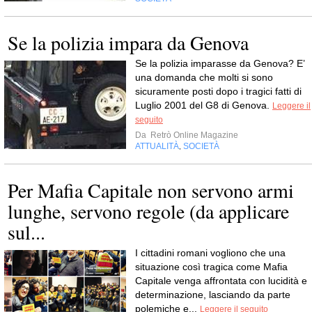
Se la polizia impara da Genova
Se la polizia imparasse da Genova? E’
una domanda che molti si sono
sicuramente posti dopo i tragici fatti di
Luglio 2001 del G8 di Genova.
Leggere il
seguito
Da
Retrò Online Magazine
ATTUALITÀ
SOCIETÀ
,
Per Mafia Capitale non servono armi
lunghe, servono regole (da applicare
sul...
I cittadini romani vogliono che una
situazione così tragica come Mafia
Capitale venga affrontata con lucidità e
determinazione, lasciando da parte
polemiche e...
Leggere il seguito