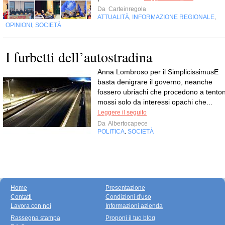
Da
Carteinregola
ATTUALITÀ
INFORMAZIONE REGIONALE
,
,
OPINIONI
SOCIETÀ
,
I furbetti dell’autostradina
Anna Lombroso per il SimplicissimusE
basta denigrare il governo, neanche
fossero ubriachi che procedono a tenton
mossi solo da interessi opachi che...
Leggere il seguito
Da
Albertocapece
POLITICA
SOCIETÀ
,
Home
Presentazione
Contatti
Condizioni d'uso
Lavora con noi
Informazioni azienda
Rassegna stampa
Proponi il tuo blog