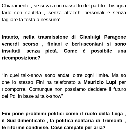
Chiaramente , se si va a un riassetto del partito , bisogna
farlo con cautela , senza attacchi personali e senza
tagliare la testa a nessuno”
Intanto, nella trasmissione di
Gianluigi Paragone
venerdì scorso , finiani e berlusconiani si sono
insultati senza pietà. Come è possibile una
ricomposizione?
“In quel talk-show sono andati oltre ogni limite. Ma so
che lo stesso Fini ha telefonato a
Maurizio Lupi
per
ricomporre. Comunque non possiamo decidere il futuro
del Pdl in base ai talk-show”
Fini pone problemi politici come il ruolo della Lega ,
il Sud dimenticato , la politica solitaria di Tremonti ,
le riforme condivise. Cose campate per aria?