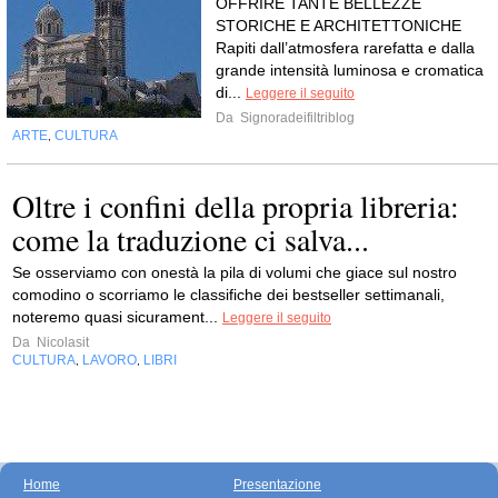
OFFRIRE TANTE BELLEZZE
STORICHE E ARCHITETTONICHE
Rapiti dall’atmosfera rarefatta e dalla
grande intensità luminosa e cromatica
di...
Leggere il seguito
Da
Signoradeifiltriblog
ARTE
CULTURA
,
Oltre i confini della propria libreria:
come la traduzione ci salva...
Se osserviamo con onestà la pila di volumi che giace sul nostro
comodino o scorriamo le classifiche dei bestseller settimanali,
noteremo quasi sicurament...
Leggere il seguito
Da
Nicolasit
CULTURA
LAVORO
LIBRI
,
,
Home
Presentazione