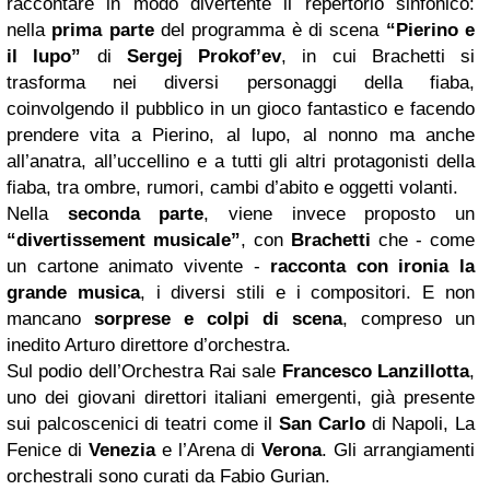
raccontare in modo divertente il repertorio sinfonico:
nella
prima parte
del programma è di scena
“Pierino e
il lupo”
di
Sergej Prokof’ev
, in cui Brachetti si
trasforma nei diversi personaggi della fiaba,
coinvolgendo il pubblico in un gioco fantastico e facendo
prendere vita a Pierino, al lupo, al nonno ma anche
all’anatra, all’uccellino e a tutti gli altri protagonisti della
fiaba, tra ombre, rumori, cambi d’abito e oggetti volanti.
Nella
seconda parte
, viene invece proposto un
“divertissement musicale”
, con
Brachetti
che - come
un cartone animato vivente -
racconta con ironia la
grande musica
, i diversi stili e i compositori. E non
mancano
sorprese e colpi di scena
, compreso un
inedito Arturo direttore d’orchestra.
Sul podio dell’Orchestra Rai sale
Francesco Lanzillotta
,
uno dei giovani direttori italiani emergenti, già presente
sui palcoscenici di teatri come il
San Carlo
di Napoli, La
Fenice di
Venezia
e l’Arena di
Verona
. Gli arrangiamenti
orchestrali sono curati da Fabio Gurian.