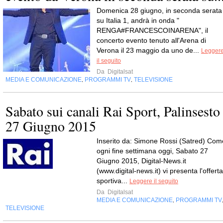
Domenica 28 giugno, in seconda serata
su Italia 1, andrà in onda "
RENGA#FRANCESCOINARENA", il
concerto evento tenuto all'Arena di
Verona il 23 maggio da uno de...
Legger
il seguito
Da
Digitalsat
MEDIA E COMUNICAZIONE
PROGRAMMI TV
TELEVISIONE
,
,
Sabato sui canali Rai Sport, Palinsesto
27 Giugno 2015
Inserito da: Simone Rossi (Satred) Com
ogni fine settimana oggi, Sabato 27
Giugno 2015, Digital-News.it
(www.digital-news.it) vi presenta l'offerta
sportiva...
Leggere il seguito
Da
Digitalsat
MEDIA E COMUNICAZIONE
PROGRAMMI TV
,
TELEVISIONE