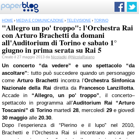
HOME
›
MEDIA E COMUNICAZIONE
›
TELEVISIONE
›
TORINO
"Allegro un po' troppo": l'Orchestra Rai
con Arturo Brachetti da domani
all'Auditorium di Torino e sabato 1°
giugno in prima serata su Rai 5
Creato il 27 maggio 2013 da
Nicoladki
@NicolaRaiano
Un concerto “da vedere” e uno spettacolo “da
ascoltare”
: tutto può succedere quando un personaggio
come
Arturo Brachetti
incontra l’
Orchestra Sinfonica
Nazionale della Rai
diretta da
Francesco Lanzillotta
.
Accade in
“Allegro, un po’ troppo”
, il concerto–
spettacolo in programma all’
Auditorium Rai “Arturo
Toscanini” di Torino
martedì
28
, mercoledì
29
e giovedì
30 maggio
alle
20.30
.
Dopo l’esperienza di “Pierino e il lupo” nel 2010,
Brachetti e l’Orchestra Rai si incontrano ancora per