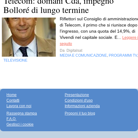
Telecom: domani Cda, impegno
Bolloré di lungo termine
Riflettori sul Consiglio di amministrazion
di Telecom, il primo che si riunisce dopo
l'ingresso, con una quota del 14,9%, di
Vivendi nel capitale sociale. E...
Leggere i
seguito
Da
Digitalsat
MEDIA E COMUNICAZIONE
PROGRAMMI TV
,
TELEVISIONE
Home
Presentazione
Contatti
Condizioni d'uso
Lavora con noi
Informazioni azienda
Rassegna stampa
Proponi il tuo blog
F.A.Q.
Gestisci i cookie