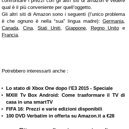
confrontare i prezzi con gli altri siti di amazon e vedere
qual è il più conveniente per quell’oggetto.
Gli altri siti di Amazon sono i seguenti (l’unico problema
è che ognuno è nella “sua” lingua madre):
Germania
,
Canada
,
Cina
,
Stati Uniti
,
Giappone
,
Regno Unito
e
Francia
.
Potrebbero interessarti anche :
Lo stato di Xbox One dopo l'E3 2015 - Speciale
MXIII Tv Box Android: Come trasformare il TV di
casa in una smartTV
FIFA 16: Prezzi e varie edizioni disponibili
100 DVD Verbatim in offerta su Amazon.it a €28