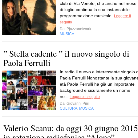
club di Via Veneto, che anche nel mese
di luglio continua la sua instancabile
programmazione musicale.
Leggere il
seguito
Da
Pjazzanetwork
MUSICA
” Stella cadente ” il nuovo singolo di
Paola Ferrulli
In radio il nuovo e interessante singolo d
Paola Ferrulli Nonostante la sua giovan
età Paola Ferrulli ha già un importante
background e sicuramente un nome
no...
Leggere il seguito
Da
Giovanni Pirri
CULTURA
MUSICA
,
Valerio Scanu: da oggi 30 giugno 2015
in rotazione radiofonica “Alone”