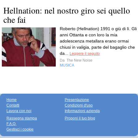
Hellnation: nel nostro giro sei quello
che fai
Roberto (Hellnation) 1991 o giù di lì. Gli
anni Ottanta e con loro la mia
adolescenza metallara erano ormai
chiusi in valigia, parte del bagaglio che
da...
Leggere il seguito
Da
The New Noise
MUSICA
Home
Presentazione
Contatti
Condizioni d'uso
Lavora con noi
Informazioni azienda
Rassegna stampa
Proponi il tuo blog
F.A.Q.
Gestisci i cookie