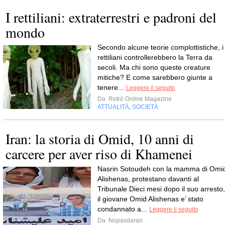
I rettiliani: extraterrestri e padroni del
mondo
Secondo alcune teorie complottistiche, i
rettiliani controllerebbero la Terra da
secoli. Ma chi sono queste creature
mitiche? E come sarebbero giunte a
tenere...
Leggere il seguito
Da
Retrò Online Magazine
ATTUALITÀ
SOCIETÀ
,
Iran: la storia di Omid, 10 anni di
carcere per aver riso di Khamenei
Nasrin Sotoudeh con la mamma di Omi
Alishenas, protestano davanti al
Tribunale Dieci mesi dopo il suo arresto,
il giovane Omid Alishenas e’ stato
condannato a...
Leggere il seguito
Da
Nopasdaran