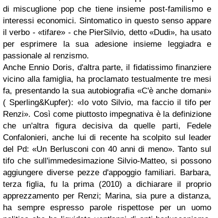
di miscuglione pop che tiene insieme post-familismo e
interessi economici. Sintomatico in questo senso appare
il verbo - «tifare» - che PierSilvio, detto «Dudi», ha usato
per esprimere la sua adesione insieme leggiadra e
passionale al renzismo.
Anche Ennio Doris, d'altra parte, il fidatissimo finanziere
vicino alla famiglia, ha proclamato testualmente tre mesi
fa, presentando la sua autobiografia «C'è anche domani»
( Sperling&Kupfer): «Io voto Silvio, ma faccio il tifo per
Renzi». Così come piuttosto impegnativa è la definizione
che un'altra figura decisiva da quelle parti, Fedele
Confalonieri, anche lui di recente ha scolpito sul leader
del Pd: «Un Berlusconi con 40 anni di meno». Tanto sul
tifo che sull'immedesimazione Silvio-Matteo, si possono
aggiungere diverse pezze d'appoggio familiari. Barbara,
terza figlia, fu la prima (2010) a dichiarare il proprio
apprezzamento per Renzi; Marina, sia pure a distanza,
ha sempre espresso parole rispettose per un uomo