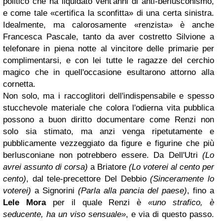
politico che ha liquidato vent'anni di anti-berlusconismo,
e come tale «certifica la sconfitta» di una certa sinistra.
Idealmente, ma calorosamente «renzista» è anche
Francesca Pascale, tanto da aver costretto Silvione a
telefonare in piena notte al vincitore delle primarie per
complimentarsi, e con lei tutte le ragazze del cerchio
magico che in quell'occasione esultarono attorno alla
cornetta.
Non solo, ma i raccoglitori dell'indispensabile e spesso
stucchevole materiale che colora l'odierna vita pubblica
possono a buon diritto documentare come Renzi non
solo sia stimato, ma anzi venga ripetutamente e
pubblicamente vezzeggiato da figure e figurine che più
berlusconiane non potrebbero essere. Da Dell'Utri
(Lo
avrei assunto di corsa)
a Briatore
(Lo voterei al cento per
cento)
, dal tele-precettore Del Debbio
(Sinceramente lo
voterei)
a Signorini
(Parla alla pancia del paese)
, fino a
Lele Mora
per il quale Renzi è
«uno strafico, è
seducente, ha un viso sensuale»
, e via di questo passo.