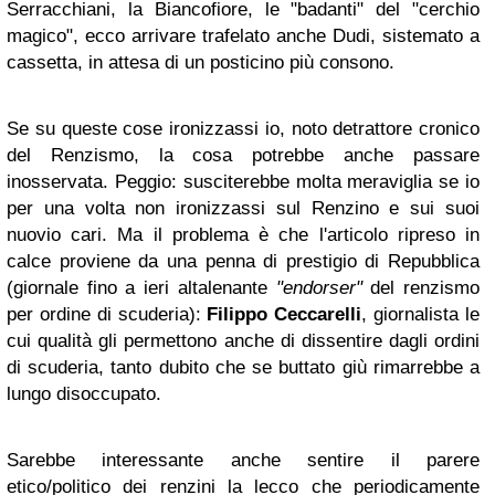
Serracchiani, la Biancofiore, le "badanti" del "cerchio
magico", ecco arrivare trafelato anche Dudi, sistemato a
cassetta, in attesa di un posticino più consono.
Se su queste cose ironizzassi io, noto detrattore cronico
del Renzismo, la cosa potrebbe anche passare
inosservata. Peggio: susciterebbe molta meraviglia se io
per una volta non ironizzassi sul Renzino e sui suoi
nuovio cari. Ma il problema è che l'articolo ripreso in
calce proviene da una penna di prestigio di Repubblica
(giornale fino a ieri altalenante
"endorser"
del renzismo
per ordine di scuderia):
Filippo Ceccarelli
, giornalista le
cui qualità gli permettono anche di dissentire dagli ordini
di scuderia, tanto dubito che se buttato giù rimarrebbe a
lungo disoccupato.
Sarebbe interessante anche sentire il parere
etico/politico dei renzini la lecco che periodicamente