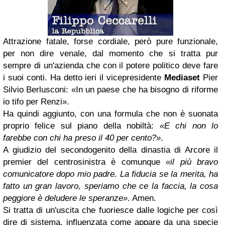
Attrazione fatale, forse cordiale, però pure funzionale,
per non dire venale, dal momento che si tratta pur
sempre di un'azienda che con il potere politico deve fare
i suoi conti. Ha detto ieri il vicepresidente
Mediaset
Pier
Silvio Berlusconi: «In un paese che ha bisogno di riforme
io tifo per Renzi».
Ha quindi aggiunto, con una formula che non è suonata
proprio felice sul piano della nobiltà:
«E chi non lo
farebbe con chi ha preso il 40 per cento?»
.
A giudizio del secondogenito della dinastia di Arcore il
premier del centrosinistra è comunque
«il più bravo
comunicatore dopo mio padre. La fiducia se la merita, ha
fatto un gran lavoro, speriamo che ce la faccia, la cosa
peggiore è deludere le speranze»
. Amen.
Si tratta di un'uscita che fuoriesce dalle logiche per così
dire di sistema, influenzata come appare da una specie