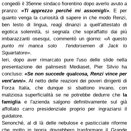
congedò il 35enne sindaco fiorentino dopo averlo avuto a
pranzo:
«Ti apprezzo perché mi assomigli»
. E per
quanto venga la curiosità di sapere in che modo Renzi,
ben lesto di lingua, reagì dinanzi a quell'attestato di
egotica solennità, si segnala che sopraffatto dai più
imbarazzanti osesqui, commentò un giorno:
«A questo
punto mi manca solo l'endorsemen di Jack lo
Squartatore»
.
Ieri, dopo aver rimarcato pure l'uso delle slide nella
presentazione dei palinsesti Mediaset, Pier Silvio ha
concluso:
«Se non succede qualcosa, Renzi vince per
vent'anni
»
. Al netto delle reazioni dei poveri dirigenti di
Forza Italia, che dunque si sbattono invano, con
maliziosa superficialità se ne potrebbe dedurre che
la
famiglia
e l'azienda salgono definitivamente sul già
affollato carro presidenziale proprio per ingraziarsi il
guidatore.
Senonché, al di là delle nebulose e pasticciate riforme
che molto in teoria dovrebbero trasformare il Grande