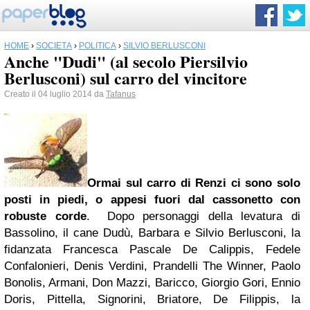
HOME
›
SOCIETÀ
›
POLITICA
›
SILVIO BERLUSCONI
Anche "Dudi" (al secolo Piersilvio
Berlusconi) sul carro del vincitore
Creato il 04 luglio 2014 da
Tafanus
Ormai sul carro di Renzi ci sono solo
posti in piedi, o appesi fuori dal cassonetto con
robuste corde
. Dopo personaggi della levatura di
Bassolino, il cane Dudù, Barbara e Silvio Berlusconi, la
fidanzata Francesca Pascale De Calippis, Fedele
Confalonieri, Denis Verdini, Prandelli The Winner, Paolo
Bonolis, Armani, Don Mazzi, Baricco, Giorgio Gori, Ennio
Doris, Pittella, Signorini, Briatore, De Filippis, la