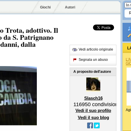
Giochi
Autori
 Trota, adottivo. Il
to da S. Patrignano
 danni, dalla
L
Vedi articolo originale
L'
Segnala un abuso
GI
A proposito dell'autore
Slasch16
116950
condivisioni
Vedi il suo profilo
Agi
Vedi il suo blog