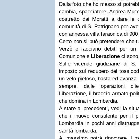
Dalla foto che ho messo si potrebb
cambia, spacciatore. Andrea Muccio
costretto dai Moratti a dare le d
comunità di S. Patrignano per aver
con annessa villa faraonica di 900 
Certo non si può pretendere che tu
Verzè e facciano debiti per un 
Comunione e
Liberazione
ci sono 
Sulle vicende giudiziarie di S
imposto sul recupero dei tossicod
un velo pietoso, basta ed avanza
sempre, dalle operazioni cli
Liberazione, il braccio armato pol
che domina in Lombardia.
A stare ai precedenti, vedi la sit
che il nuovo consulente per il p
Lombardia in pochi anni distrugge
sanità lombarda.
Al massimo potrà rinnovare il pa