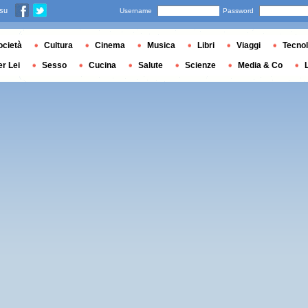
 su
Username
Password
ocietà
Cultura
Cinema
Musica
Libri
Viaggi
Tecnol
er Lei
Sesso
Cucina
Salute
Scienze
Media & Co