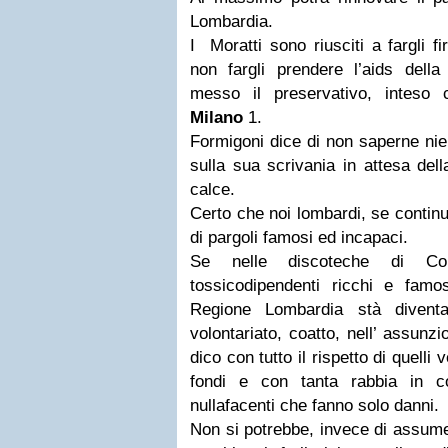
Lombardia.
I Moratti sono riusciti a fargli f
non fargli prendere l’aids della
messo il preservativo, inteso
Milano
1.
Formigoni dice di non saperne nie
sulla sua scrivania in attesa del
calce.
Certo che noi lombardi, se contin
di pargoli famosi ed incapaci.
Se nelle discoteche di 
tossicodipendenti ricchi e fam
Regione Lombardia stà divent
volontariato, coatto, nell’ assunzi
dico con tutto il rispetto di quelli v
fondi e con tanta rabbia in c
nullafacenti che fanno solo danni.
Non si potrebbe, invece di assumer