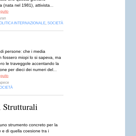
 (nata nel 1981), attivista...
eguito
ran
OLITICA INTERNAZIONALE
SOCIETÀ
,
 di persone: che i media
 fossero miopi lo si sapeva, ma
ro le traveggole accentando la
ione per dieci dei numeri del...
eguito
apece
OCIETÀ
 Strutturali
o uno strumento concreto per la
 e di quella coesione tra i