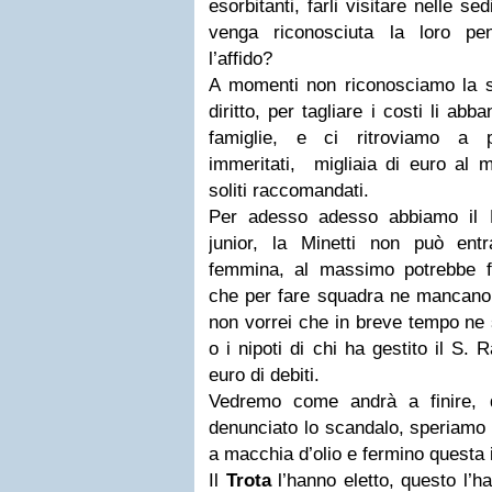
esorbitanti, farli visitare nelle s
venga riconosciuta la loro pe
l’affido?
A momenti non riconosciamo la s
diritto, per tagliare i costi li ab
famiglie, e ci ritroviamo a pa
immeritati, migliaia di euro al m
soliti raccomandati.
Per adesso adesso abbiamo il B
junior, la Minetti non può ent
femmina, al massimo potrebbe fa
che per fare squadra ne mancano 
non vorrei che in breve tempo ne si
o i nipoti di chi ha gestito il S. 
euro di debiti.
Vedremo come andrà a finire, 
denunciato lo scandalo, speriamo c
a macchia d’olio e fermino questa
Il
Trota
l’hanno eletto, questo l’h