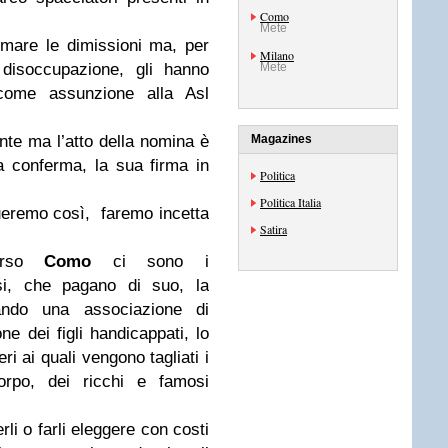
Como
Mete
irmare le dimissioni ma, per
Milano
 disoccupazione, gli hanno
Mete
 come assunzione alla Asl
nte ma l’atto della nomina è
Magazines
la conferma, la sua firma in
Politica
Politica Italia
ueremo così, faremo incetta
Satira
Corso
Como
ci sono i
osi, che pagano di suo, la
ando una associazione di
one dei figli handicappati, lo
eri ai quali vengono tagliati i
orpo, dei ricchi e famosi
li o farli eleggere con costi