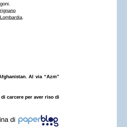
goni.
trignano
 Lombardia
.
 Afghanistan. Al via “Azm”
 di carcere per aver riso di
ina di