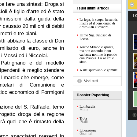
e fare una sintesi: Droga si
I suoi ultimi articoli
li è figlio d’arte ed è stato
I
imissioni dalla guida della
La lega, la scopa, la sanità,
i ladri ed il pensionato di
 causato 20 milioni di debiti
Sesto San Giovanni.
metri e tre piani.
Ill.mo Sig. Sindaco di
Lecco.
tti abbiano la classe di Don
Anche Milano è sporca,
miliardo di euro, anche in
ma non essendo io un
cantante non me la prendo
i Messi ed i Niccolai.
con Pisapia. Lo so chi è
stato.
. Patrignano e del modello
ipendenti è meglio stendere
A me sparivano le gomme.
 il marcio che emerge, come
Vedi tutti
entelari di Comunione e
itico economico di Formigoni
Dossier Paperblog
Lombardia
uazione del S. Raffaele, temo
Mete
rogetto droga della regione
Trota
rà quel che è rimasto della
Piatti
Liberazione
Giornali
rco spacciatori presenti in