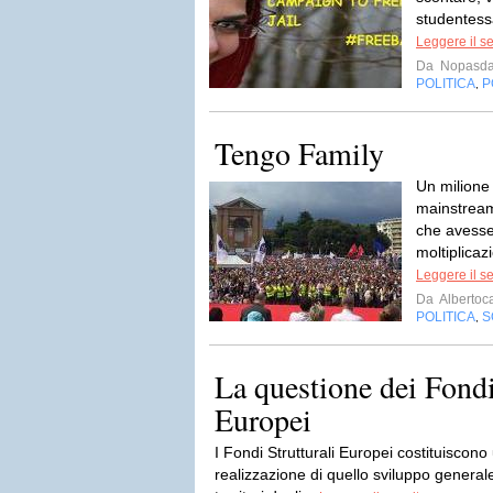
studentessa
Leggere il s
Da
Nopasda
POLITICA
P
,
Tengo Family
Un milione
mainstream
che avesse
moltiplicaz
Leggere il s
Da
Albertoc
POLITICA
S
,
La questione dei Fondi
Europei
I Fondi Strutturali Europei costituiscon
realizzazione di quello sviluppo generale