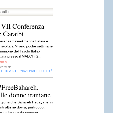
icoli :
a VII Conferenza
e Caraibi
ferenza Italia-America Latina e
è svolta a Milano poche settimane
riunione del Tavolo Italia-
ina presso il MAECI il 2...
eguito
carivista
OLITICA INTERNAZIONALE
SOCIETÀ
,
#FreeBahareh.
elle donne iraniane
giorni che Bahareh Hedayat e’ in
nti altri ne dovrà, purtroppo,
visto che questa giovane