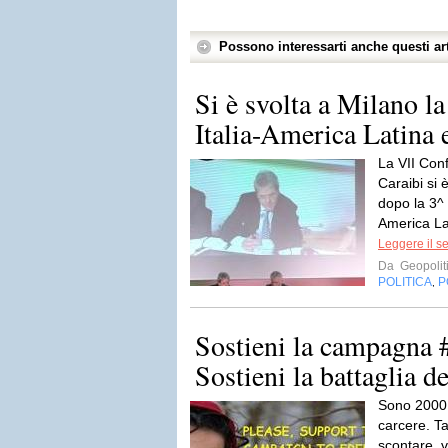
Possono interessarti anche questi art
Si è svolta a Milano l
Italia-America Latina 
La VII Con
Caraibi si 
dopo la 3^ 
America Lat
Leggere il s
Da
Geopoliti
POLITICA
P
,
Sostieni la campagna 
Sostieni la battaglia d
Sono 2000 
carcere. Ta
scontare, 