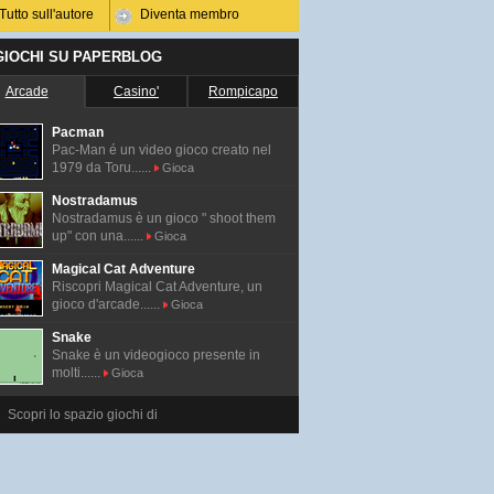
Tutto sull'autore
Diventa membro
 GIOCHI SU PAPERBLOG
Arcade
Casino'
Rompicapo
Pacman
Pac-Man é un video gioco creato nel
1979 da Toru......
Gioca
Nostradamus
Nostradamus è un gioco " shoot them
up" con una......
Gioca
Magical Cat Adventure
Riscopri Magical Cat Adventure, un
gioco d'arcade......
Gioca
Snake
Snake è un videogioco presente in
molti......
Gioca
Scopri lo spazio giochi di