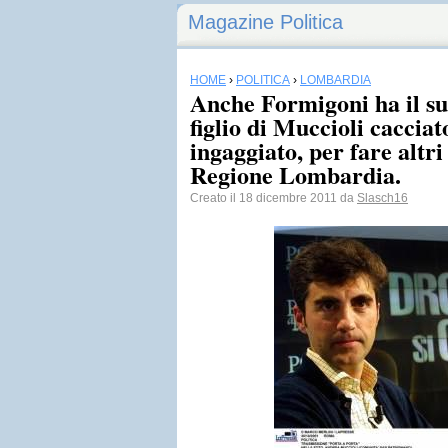
Magazine Politica
HOME
›
POLITICA
›
LOMBARDIA
Anche Formigoni ha il suo
figlio di Muccioli caccia
ingaggiato, per fare altri
Regione Lombardia.
Creato il 18 dicembre 2011 da
Slasch16