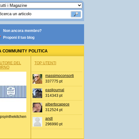
Non ancora membro?
Proponi il tuo blog
A COMMUNITY POLITICA
AUTORE DEL
TOP UTENTI
ORNO
massimoconsorti
337775 pt
eastjournal
314343 pt
albertocapece
312524 pt
psyinthekitchen
andl
296990 pt