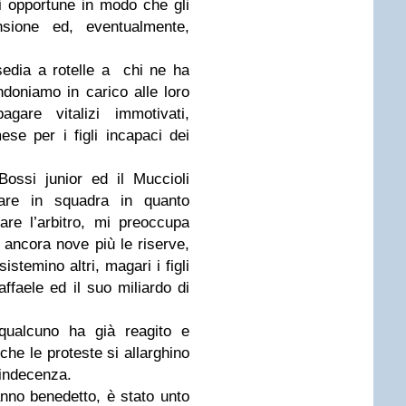
edi opportune in modo che gli
nsione ed, eventualmente,
edia a rotelle a chi ne ha
bandoniamo in carico alle loro
gare vitalizi immotivati,
ese per i figli incapaci dei
ossi junior ed il Muccioli
rare in squadra in quanto
re l’arbitro, mi preoccupa
ancora nove più le riserve,
stemino altri, magari i figli
Raffaele ed il suo miliardo di
qualcuno ha già reagito e
he le proteste si allarghino
 indecenza.
anno benedetto, è stato unto