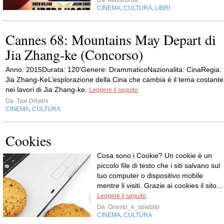
CINEMA
CULTURA
LIBRI
,
,
Cannes 68: Mountains May Depart di
Jia Zhang-ke (Concorso)
Anno: 2015Durata: 120'Genere: DrammaticoNazionalita: CinaRegia:
Jia Zhang-KeL’esplorazione della Cina che cambia è il tema costante
nei lavori di Jia Zhang-ke.
Leggere il seguito
Da
Taxi Drivers
CINEMA
CULTURA
,
Cookies
Cosa sono i Cookie? Un cookie è un
piccolo file di testo che i siti salvano sul
tuo computer o dispositivo mobile
mentre li visiti. Grazie ai cookies il sito...
Leggere il seguito
Da
Onesto_e_spietato
CINEMA
CULTURA
,