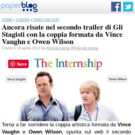
HOME
›
CINEMA
›
OWEN WILSON
Ancora risate nel secondo trailer di Gli
Stagisti con la coppia formata da Vince
Vaughn e Owen Wilson
Creato il 19 aprile 2013 da
Frenckcinema
@FrenckCinema
Save
Torna a far sorridere la coppia artistica formata da
Vince
Vaughn
e
Owen Wilson
, spunta sul web il secondo