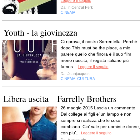
Leggere il seguito
Da
In Central Perk
CINEMA
Youth - la giovinezza
Ci riprova, il nostro Sorrentella. Perché
dopo This must be the place, a mio
parere quello che finora è il suo film
meno riuscito, il regista italiano più
famos...
Leggere il seguito
Da
Jeanjacques
CINEMA
CULTURA
,
Libera uscita – Farrelly Brothers
26 maggio 2015 Lascia un commento
Dal college ai figli e’ un lampo e non
sempre si realizza che le cose
cambiano. Cio’ vale per uomini e donne,
con piu’...
Leggere il seguito
Da
Maxscorda