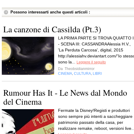
Possono interessarti anche questi articoli :
La canzone di Cassilda (Pt.3)
LA PRIMA PARTE SI TROVA QUIATTO I
- SCENA III: CASSANDRAAlessia H.V.,
'La Perduta Carcosa', digital, 2015
http://alessiahv.deviantart.com/“Io stess
sono la...
Leggere il seguito
Da
Theobsidianmirror
CINEMA
CULTURA
LIBRI
,
,
Rumour Has It - Le News dal Mondo
del Cinema
Fermate la Disney!Registi e produttori
sono sempre più intenti a saccheggiare i
patrimonio passato della casa, per
realizzare remake, reboot, versioni live..