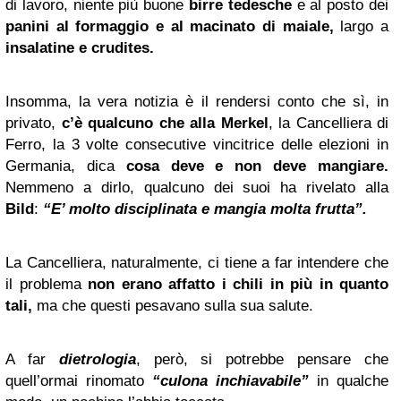
di lavoro, niente più buone
birre tedesche
e al posto dei
panini al formaggio e al macinato di maiale,
largo a
insalatine e crudites.
Insomma, la vera notizia è il rendersi conto che sì, in
privato,
c’è qualcuno che alla Merkel
, la Cancelliera di
Ferro, la 3 volte consecutive vincitrice delle elezioni in
Germania, dica
cosa deve e non deve mangiare.
Nemmeno a dirlo, qualcuno dei suoi ha rivelato alla
Bild
:
“E’ molto disciplinata e mangia molta frutta”.
La Cancelliera, naturalmente, ci tiene a far intendere che
il problema
non erano affatto i chili in più in quanto
tali,
ma che questi pesavano sulla sua salute.
A far
dietrologia
, però, si potrebbe pensare che
quell’ormai rinomato
“culona inchiavabile”
in qualche