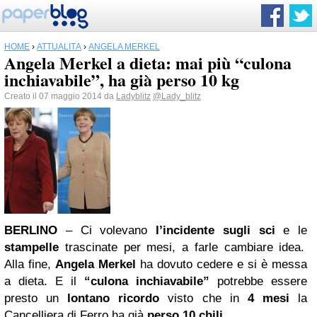
HOME
›
ATTUALITÀ
›
ANGELA MERKEL
Angela Merkel a dieta: mai più “culona
inchiavabile”, ha già perso 10 kg
Creato il 07 maggio 2014 da
Ladyblitz
@Lady_blitz
BERLINO
– Ci volevano
l’incidente sugli sci
e le
stampelle
trascinate per mesi, a farle cambiare idea.
Alla fine,
Angela Merkel
ha dovuto cedere e si è messa
a dieta. E il
“culona inchiavabile”
potrebbe essere
presto un
lontano ricordo
visto che in
4 mesi
la
Cancelliera di Ferro ha già
perso 10 chili.