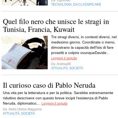
Da
Lightman
TECNOLOGIA
DA CLASSIFICARE
,
Quel filo nero che unisce le stragi in
Tunisia, Francia, Kuwait
Tre stragi diversi, in contesti diversi, nel
medesimo giorno. Coordinate o meno,
dimostrano la capacità dell’Isis di fare
proseliti e colpire ovunqueDavide...
Leggere il seguito
Da
Andrea86
ATTUALITÀ
SOCIETÀ
,
Il curioso caso di Pablo Neruda
Una vita per la letteratura e per la politica. Sarebbe estremamente
riduttivo descrivere con questo breve incipit l’esistenza di Pablo
Neruda, diplomatico,...
Leggere il seguito
Da
Retrò Online Magazine
ATTUALITÀ
SOCIETÀ
,