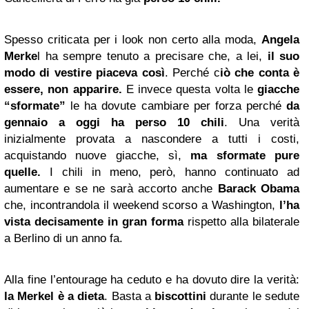
Spesso criticata per i look non certo alla moda,
Angela
Merke
l ha sempre tenuto a precisare che, a lei,
il suo
modo di vestire piaceva così
. Perché c
iò che conta è
essere, non apparire.
E invece questa volta le
giacche
“sformate”
le ha dovute cambiare per forza perché
da
gennaio a oggi ha perso 10 chili
. Una verità
inizialmente provata a nascondere a tutti i costi,
acquistando nuove giacche, sì,
ma sformate pure
quelle.
I chili in meno, però, hanno continuato ad
aumentare e se ne sarà accorto anche
Barack Obama
che, incontrandola il weekend scorso a Washington,
l’ha
vista decisamente in gran forma
rispetto alla bilaterale
a Berlino di un anno fa.
Alla fine l’entourage ha ceduto e ha dovuto dire la verità:
la Merkel è a dieta
. Basta a
biscottini
durante le sedute