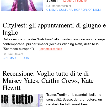
Salem in...
Leggere il seguito
Da
Mariparacchini
CINEMA
CULTURA
HORROR
OPINIONI
,
,
,
CityFest: gli appuntamenti di giugno e
luglio
Dalla rievocazione dei “Fab Four” alla masterclass con uno dei regist
contemporanei più carismatici (Nicolas Winding Refn, definito lo
“Scorsese europeo”),...
Leggere il seguito
Da
Taxi Drivers
CINEMA
CULTURA
,
Recensione: Voglio tutto di te di
Maisey Yates, Caitlin Crews, Kate
Hewitt
Trama:Tradimenti, scandali, bollente
sensualità.Sesso, denaro, potere, un
cocktail che tutti vorrebbero