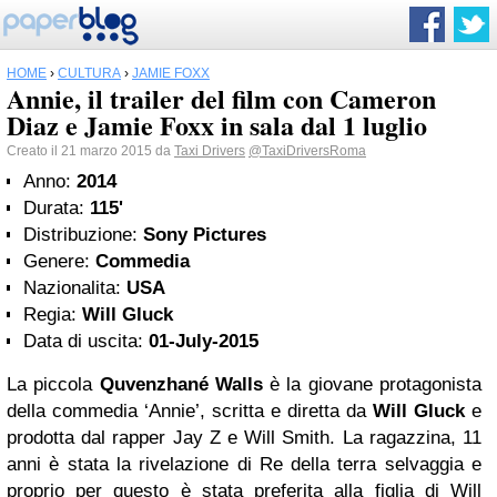
HOME
›
CULTURA
›
JAMIE FOXX
Annie, il trailer del film con Cameron
Diaz e Jamie Foxx in sala dal 1 luglio
Creato il 21 marzo 2015 da
Taxi Drivers
@TaxiDriversRoma
Anno:
2014
Durata:
115'
Distribuzione:
Sony Pictures
Genere:
Commedia
Nazionalita:
USA
Regia:
Will Gluck
Data di uscita:
01-July-2015
La piccola
Quvenzhané Walls
è la giovane protagonista
della commedia ‘Annie’, scritta e diretta da
Will Gluck
e
prodotta dal rapper Jay Z e Will Smith. La ragazzina, 11
anni è stata la rivelazione di Re della terra selvaggia e
proprio per questo è stata preferita alla figlia di Will