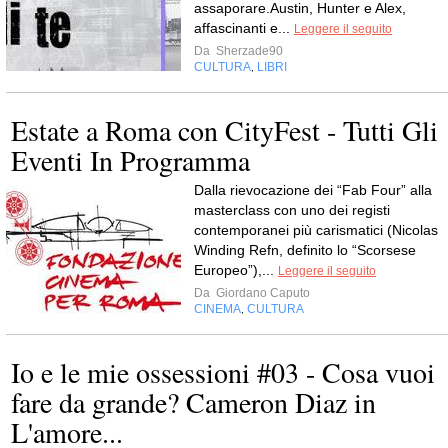
assaporare.Austin, Hunter e Alex,
affascinanti e...
Leggere il seguito
Da
Sherzade90
CULTURA
LIBRI
,
Estate a Roma con CityFest - Tutti Gli
Eventi In Programma
Dalla rievocazione dei “Fab Four” alla
masterclass con uno dei registi
contemporanei più carismatici (Nicolas
Winding Refn, definito lo “Scorsese
Europeo”),...
Leggere il seguito
Da
Giordano Caputo
CINEMA
CULTURA
,
Io e le mie ossessioni #03 - Cosa vuoi
fare da grande? Cameron Diaz in
L'amore...