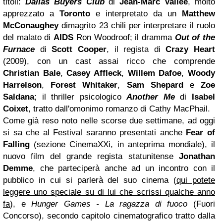
titoli:
Dallas
Buyers Club
di
Jean-Marc Vallée
, molto
apprezzato a
Toronto
e interpretato da un
Matthew
McConaughey
dimagrito 23 chili per interpretare il ruolo
del malato di
AIDS
Ron Woodroof; il dramma
Out of the
Furnace
di
Scott Cooper
, il regista di
Crazy Heart
(2009), con un cast assai ricco che comprende
Christian Bale
,
Casey Affleck
,
Willem Dafoe
,
Woody
Harrelson
,
Forest Whitaker
,
Sam Shepard
e
Zoe
Saldana
; il thriller psicologico
Another Me
di
Isabel
Coixet
, tratto dall'omonimo romanzo di Cathy MacPhail.
Come già reso noto nelle scorse due settimane, ad oggi
si sa che al Festival saranno presentati anche
Fear of
Falling
(sezione CinemaXXi, in anteprima mondiale), il
nuovo film del grande regista statunitense
Jonathan
Demme
, che parteciperà anche ad un incontro con il
pubblico in cui si parlerà del suo cinema (
qui potete
leggere uno speciale su di lui che scrissi qualche anno
fa
), e
Hunger Games - La ragazza di fuoco
(Fuori
Concorso), secondo capitolo cinematografico tratto dalla