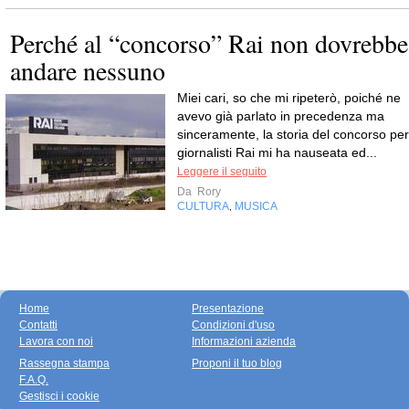
Perché al “concorso” Rai non dovrebbe
andare nessuno
Miei cari, so che mi ripeterò, poiché ne
avevo già parlato in precedenza ma
sinceramente, la storia del concorso per
giornalisti Rai mi ha nauseata ed...
Leggere il seguito
Da
Rory
CULTURA
MUSICA
,
Home
Presentazione
Contatti
Condizioni d'uso
Lavora con noi
Informazioni azienda
Rassegna stampa
Proponi il tuo blog
F.A.Q.
Gestisci i cookie