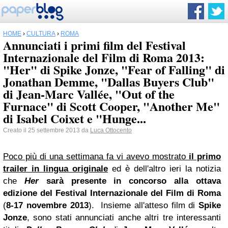
HOME
›
CULTURA
›
ROMA
Annunciati i primi film del Festival
Internazionale del Film di Roma 2013:
"Her" di Spike Jonze, "Fear of Falling" di
Jonathan Demme, "Dallas Buyers Club"
di Jean-Marc Vallée, "Out of the
Furnace" di Scott Cooper, "Another Me"
di Isabel Coixet e "Hunge...
Creato il 25 settembre 2013 da
Luca Ottocento
Poco più di una settimana fa vi avevo mostrato
il primo
trailer in lingua originale
ed è dell'altro ieri la notizia
che
Her
sarà presente in concorso alla ottava
edizione del Festival Internazionale del Film di
Roma
(
8-17 novembre 2013
). Insieme all'atteso film di
Spike
Jonze
, sono stati annunciati anche altri tre interessanti