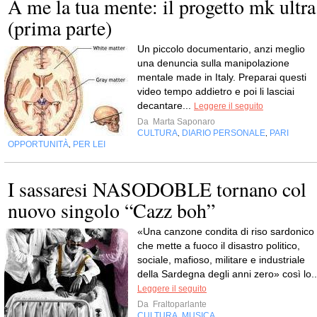
A me la tua mente: il progetto mk ultra
(prima parte)
Un piccolo documentario, anzi meglio
una denuncia sulla manipolazione
mentale made in Italy. Preparai questi
video tempo addietro e poi li lasciai
decantare...
Leggere il seguito
Da
Marta Saponaro
CULTURA
DIARIO PERSONALE
PARI
,
,
OPPORTUNITÀ
PER LEI
,
I sassaresi NASODOBLE tornano col
nuovo singolo “Cazz boh”
«Una canzone condita di riso sardonico
che mette a fuoco il disastro politico,
sociale, mafioso, militare e industriale
della Sardegna degli anni zero» così lo..
Leggere il seguito
Da
Fraltoparlante
CULTURA
MUSICA
,