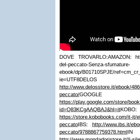
DOVE TROVARLO:
AMAZON:
ht
del-peccato-Senza-sfumature-
ebook/dp/B01710SPJE/ref=cm_cr_
ie=UTF8
DELOS
http://www.delosstore.it/ebook/4860
peccato/
GOOGL
https://play.google.com/store/book
id=Q83KCgAAQBAJ&hl=it
KOBO:
https://store.kobobooks.com/it-it/e
peccato
IBS:
http://www.ibs.it/ebo
peccato/9788867759378.html
IN
http://www.mondadoristore.it/Il-si