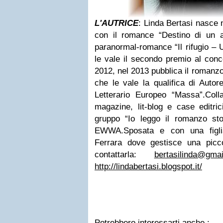
L'AUTRICE
: Linda Bertasi nasce 
con il romance “Destino di un a
paranormal-romance “Il rifugio –
le vale il secondo premio al conco
2012, nel 2013 pubblica il romanzo
che le vale la qualifica di Aut
Letterario Europeo “Massa”.
Coll
magazine, lit-blog e case editrici
gruppo “Io leggo il romanzo sto
EWWA.
Sposata e con una figli
Ferrara dove gestisce una picco
contattarla:
bertasilinda@gma
http://lindabertasi.blogspot.it/
Potrebbero interessarti anche :