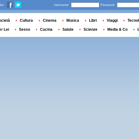
 su
Username
Password
ocietà
Cultura
Cinema
Musica
Libri
Viaggi
Tecnol
er Lei
Sesso
Cucina
Salute
Scienze
Media & Co