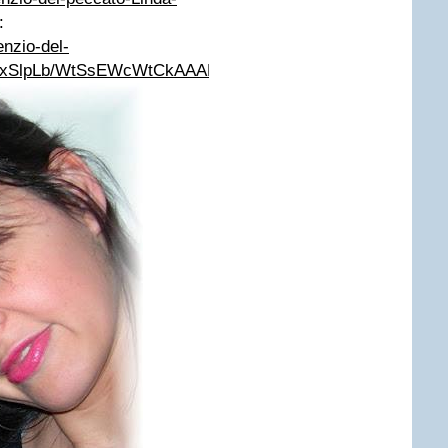
:
lenzio-del-
xSlpLb/WtSsEWcWtCkAAAErPLkdhq_J/pc