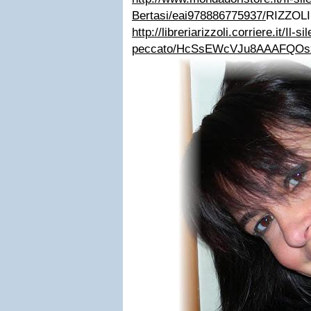
Bertasi/eai978886775937/
RIZZOLI
http://libreriarizzoli.corriere.it/Il-si
peccato/HcSsEWcVJu8AAAFQOs