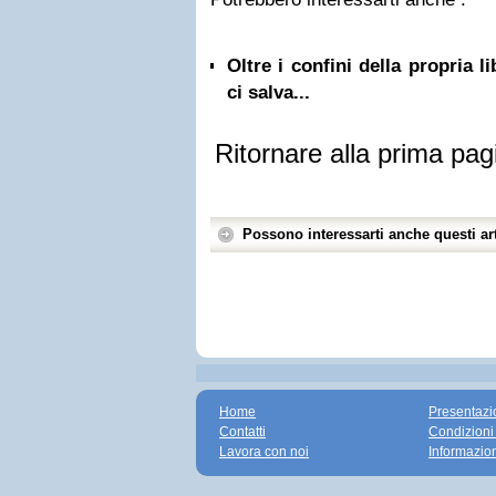
Oltre i confini della propria l
ci salva...
Ritornare alla prima pag
Possono interessarti anche questi art
Home
Presentazi
Contatti
Condizioni
Lavora con noi
Informazio