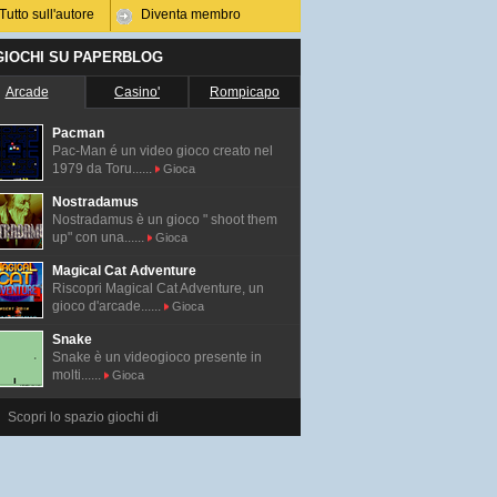
Tutto sull'autore
Diventa membro
 GIOCHI SU PAPERBLOG
Arcade
Casino'
Rompicapo
Pacman
Pac-Man é un video gioco creato nel
1979 da Toru......
Gioca
Nostradamus
Nostradamus è un gioco " shoot them
up" con una......
Gioca
Magical Cat Adventure
Riscopri Magical Cat Adventure, un
gioco d'arcade......
Gioca
Snake
Snake è un videogioco presente in
molti......
Gioca
Scopri lo spazio giochi di