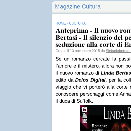
Magazine Cultura
HOME
›
CULTURA
Anteprima - Il nuovo ro
Bertasi - Il silenzio del 
seduzione alla corte di E
Creato il 13 novembre 2015 da
Stefaniabernar
Se un romanzo cercate la passione
l’amore e il mistero, allora non p
il nuovo romanzo di
Linda Bertas
edito da
Delos Digital
, per la col
viaggio che vi porterò alla corte 
conoscere personaggi come Anna
il duca di Suffolk.