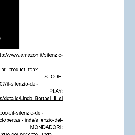
tp://www.amazon.it/silenzio-
pr_product_top?
 STORE:
7/il-silenzio-del-
E PLAY:
s/details/Linda_Bertasi_Il_silenzio_del_peccato?
book/il-silenzio-del-
ok/bertasi-linda/silenzio-del-
 MONDADORI:
lenzio-del-peccato-Linda-