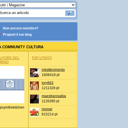
Non ancora membro?
Proponi il tuo blog
A COMMUNITY CULTURA
AUTORE DEL
TOP UTENTI
ORNO
intrattenimento
1608418 pt
lory663
1211328 pt
maestrarosalba
1126395 pt
psyinthekitchen
rimmel
615214 pt