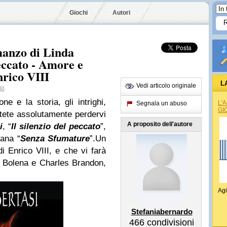
Giochi
Autori
manzo di Linda
peccato - Amore e
nrico VIII
L
Vedi articolo originale
do
 e la storia, gli intrighi,
L'
Segnala un abuso
GI
otete assolutamente perdervi
A proposito dell'autore
i
, “
Il silenzio del peccato
”,
lana “
Senza Sfumature
”.
Un
di Enrico VIII, e che vi farà
 Bolena e Charles Brandon,
Agi
Stefaniabernardo
466
condivisioni