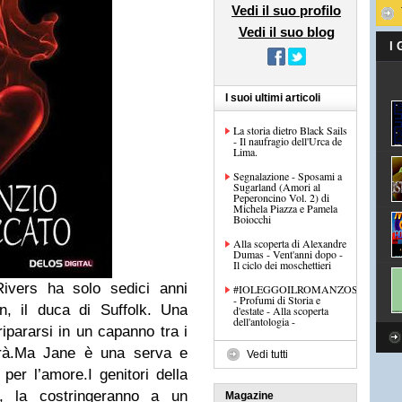
Vedi il suo profilo
Vedi il suo blog
I
I suoi ultimi articoli
La storia dietro Black Sails
- Il naufragio dell'Urca de
Lima.
Segnalazione - Sposami a
Sugarland (Amori al
Peperoncino Vol. 2) di
Michela Piazza e Pamela
Boiocchi
Alla scoperta di Alexandre
Dumas - Vent'anni dopo -
Il ciclo dei moschettieri
ivers ha solo sedici anni
#IOLEGGOILROMANZOSTORICO
- Profumi di Storia e
n, il duca di Suffolk. Una
d'estate - Alla scoperta
dell'antologia -
ripararsi in un capanno tra i
à.
Ma Jane è una serva e
Vedi tutti
 per l’amore.
I genitori della
a, la costringeranno a un
Magazine