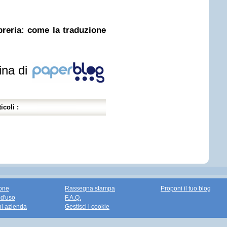
ibreria: come la traduzione
ina di
icoli :
one
Rassegna stampa
Proponi il tuo blog
 d'uso
F.A.Q.
ni azienda
Gestisci i cookie