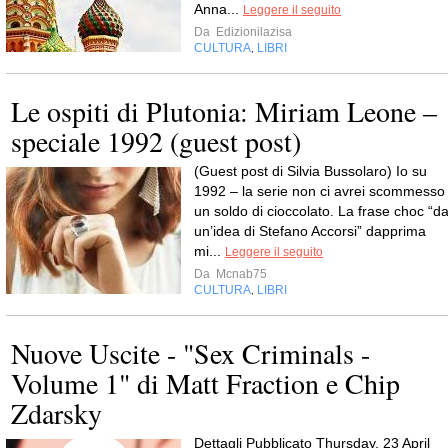
Anna...
Leggere il seguito
Da
Edizionilazisa
CULTURA
LIBRI
,
Le ospiti di Plutonia: Miriam Leone –
speciale 1992 (guest post)
(Guest post di Silvia Bussolaro) Io su
1992 – la serie non ci avrei scommesso
un soldo di cioccolato. La frase choc “d
un’idea di Stefano Accorsi” dapprima
mi...
Leggere il seguito
Da
Mcnab75
CULTURA
LIBRI
,
Nuove Uscite - "Sex Criminals -
Volume 1" di Matt Fraction e Chip
Zdarsky
Dettagli Pubblicato Thursday, 23 April