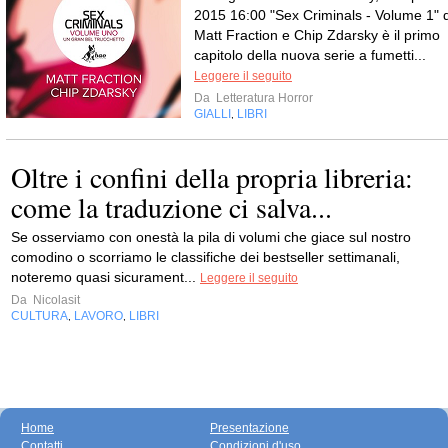
2015 16:00 "Sex Criminals - Volume 1" d
Matt Fraction e Chip Zdarsky è il primo
capitolo della nuova serie a fumetti...
Leggere il seguito
Da
Letteratura Horror
GIALLI
LIBRI
,
Oltre i confini della propria libreria:
come la traduzione ci salva...
Se osserviamo con onestà la pila di volumi che giace sul nostro
comodino o scorriamo le classifiche dei bestseller settimanali,
noteremo quasi sicurament...
Leggere il seguito
Da
Nicolasit
CULTURA
LAVORO
LIBRI
,
,
Home
Presentazione
Contatti
Condizioni d'uso