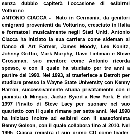
senza dubbio capiterà l'occasione di esibirmi
Volturino.
ANTONIO CIACCA
- Nato in Germania, da genitori
emigranti provenienti da Volturino, cresciuto in Italia
e formatosi musicalmente negli Stati Uniti, Antonio
Ciacca ha iniziato la sua carriera come sideman al
fianco di Art Farmer, James Moody, Lee Konitz,
Johnny Griffin, Mark Murphy, Dave Liebman e Steve
Grossman, suo mentore come Antonio ricorda
spesso, e con il quale ha studiato per tre anni a
partire dal 1990. Nel 1993, si trasferisce a
Detroit
per
studiare presso la Wayne State University con Kenny
Barron, successivamente studia privatamente con il
pianista di Mingus, Jackie Byard a New York. È del
1997 l’invito di Steve Lacy per suonare nel suo
quartetto con il quale rimane per sette anni. Nel 1998
ha iniziato inoltre ad esibirsi con il sassofonista
Benny Golson, con il quale collabora fino al 2010. Nel
1995, Ciacca registra il suo primo CD come leader,