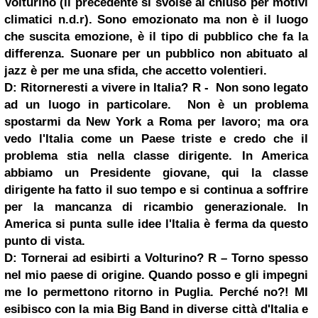
Volturino
(il precedente si svolse al chiuso per motivi
climatici
n.d.r). Sono emozionato ma non è il luogo
che suscita emozione, è il tipo di pubblico che fa la
differenza. Suonare per un pubblico non abituato al
jazz è per me una sfida, che accetto volentieri.
D: Ritorneresti a vivere in Italia?
R - Non sono legato
ad un luogo in particolare. Non è un problema
spostarmi da New York a
Roma
per lavoro; ma ora
vedo l'Italia come un Paese triste e credo che il
problema stia nella classe dirigente. In America
abbiamo un Presidente giovane, qui la classe
dirigente ha fatto il suo tempo e si continua a soffrire
per la mancanza di ricambio generazionale. In
America si punta sulle idee l'Italia è ferma da questo
punto di vista.
D: Tornerai ad esibirti a Volturino?
R – Torno spesso
nel mio paese di origine. Quando posso e gli impegni
me lo permettono ritorno in
Puglia
. Perché no?! MI
esibisco con la mia Big Band in diverse città d'Italia e