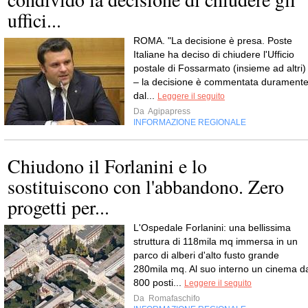
uffici...
ROMA. "La decisione è presa. Poste
Italiane ha deciso di chiudere l'Ufficio
postale di Fossarmato (insieme ad altri)
– la decisione è commentata durament
dal...
Leggere il seguito
Da
Agipapress
INFORMAZIONE REGIONALE
Chiudono il Forlanini e lo
sostituiscono con l'abbandono. Zero
progetti per...
L'Ospedale Forlanini: una bellissima
struttura di 118mila mq immersa in un
parco di alberi d'alto fusto grande
280mila mq. Al suo interno un cinema d
800 posti...
Leggere il seguito
Da
Romafaschifo