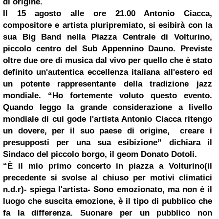
di origine.
Il 15 agosto alle ore 21.00 Antonio Ciacca,
compositore e artista pluripremiato, si esibirà con la
sua Big Band nella Piazza Centrale di Volturino,
piccolo centro del Sub Appennino Dauno. Previste
oltre due ore di musica dal vivo per quello che è stato
definito un'autentica eccellenza italiana all'estero ed
un potente rappresentante della tradizione jazz
mondiale.
“Ho fortemente voluto questo evento.
Quando leggo la grande considerazione a livello
mondiale di cui gode l'artista Antonio Ciacca ritengo
un dovere, per il suo paese di origine, creare i
presupposti per una sua esibizione
” dichiara il
Sindaco del piccolo borgo, il geom Donato Dotoli.
“
È il mio primo concerto in piazza a Volturino
(
il
precedente si svolse al chiuso per motivi climatici
n.d.r)
- spiega l'artista-
Sono emozionato, ma non è il
luogo che suscita emozione, è il tipo di pubblico che
fa
la differenza
. Suonare per un pubblico non