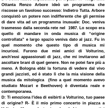
Ottanta
Renzo Arbore
ideò un programma che
riscosse un favoloso successo: Indietro Tutta. Arbore
conquistò un potere non indifferente che gli permise
di dare vita ad un programma inusuale: Doc. veniva
trasmesso dalla seconda rete nel 1987. Lo scopo era
quello di mandare in onda musica di “origine
controllata” e largo spazio veniva dato al jazz. Fu in
quel momento che questo tipo di musica mi
incuriosì. Furono due miei amici di Volturino,
anch'essi appassionati di jazz, che mi invitarono ad
ascoltare brani di quel genere. Non ne potei fare più a
meno. A Bologna ebbi la fortuna di vedere dal vivo
grandi jazzisti, ed è stato lì che la mia visione della
musica da mitologica (fino a quel momento avevo
studiato Mozart e Beethoven) è diventata reale e
contemporanea.
D: Ti emoziona l'idea di esibirti a Volturino, tuo paese
di origine?
R-
È il mio primo concerto in piazza a