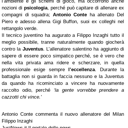
l’ambiente e gli schemi di gioco, ma occorrono anche
nozioni di
psicologia
, perché può capitare di allenare ex
compagni di squadra;
Antonio Conte
ha allenato Del
Piero e adesso allena Gigi Buffon, suoi ex colleghi nel
rettangolo verde.
Il tecnico juventino ha augurato a Filippo Inzaghi tutto il
meglio possibile, tranne naturalmente quando giocherà
contro la
Juventus
. L’allenatore salentino ha aggiunto di
sapere di essere poco simpatico perché, se è vero che
nella vita privata ama ridere e scherzare, in quella
professionale esige sempre
l’eccellenza
. Durante la
battaglia non si guarda in faccia nessuno e la Juventus
da quando ha ricominciato a vincere ha nuovamente
raccolto odio, perché
‘la gente vorrebbe prendere a
cazzotti chi vince.’
Antonio Conte commenta il nuovo allenatore del Milan
Filippo Inzaghi
JustNews.it Il portale delle news