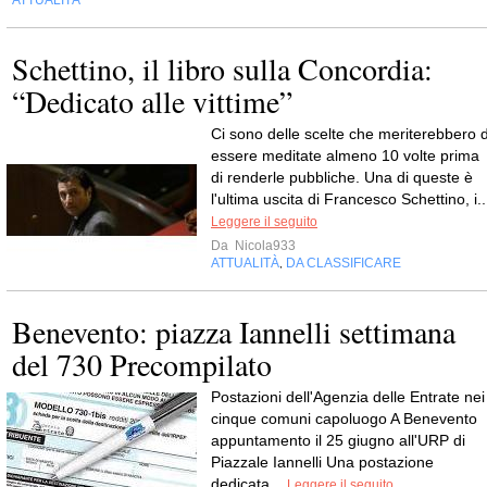
Schettino, il libro sulla Concordia:
“Dedicato alle vittime”
Ci sono delle scelte che meriterebbero d
essere meditate almeno 10 volte prima
di renderle pubbliche. Una di queste è
l'ultima uscita di Francesco Schettino, i..
Leggere il seguito
Da
Nicola933
ATTUALITÀ
DA CLASSIFICARE
,
Benevento: piazza Iannelli settimana
del 730 Precompilato
Postazioni dell'Agenzia delle Entrate nei
cinque comuni capoluogo A Benevento
appuntamento il 25 giugno all'URP di
Piazzale Iannelli Una postazione
dedicata...
Leggere il seguito