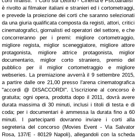
corti finalisti. "I Corti sul Lettino - Cinema e Psicoanalisi"
è rivolto ai filmaker italiani e stranieri ed i cortometraggi,
e prevede la proiezione dei corti che saranno selezionati
da una giuria qualificata composta da registi, attori, critici
cinematografici, giornalisti ed operatori del settore, e che
concorreranno per i premi: migliore cortometraggio,
migliore regista, miglior sceneggiatore, migliore attore
protagonista, migliore attrice protagonista, miglior
documentario, miglior corto straniero, premio del
pubblico per il miglior cortometraggio e migliore
webseries. La premiazione avverrà il 9 settembre 2015,
a partire dalle ore 21,00 presso l'arena cinematografica
"accordi @ DISACCORDI". L'iscrizione al concorso è
gratuita; ogni opera, prodotta dopo il 2011, dovrà avere
durata massima di 30 minuti, inclusi i titoli di testa e di
coda; per i documentari è ammessa la durata fino a 60
minuti. I partecipanti dovranno inviare i corti alla
segreteria del concorso (Movies Event - Via Salvator
Rosa, 137/E - 80129 Napoli), allegandoli con la scheda