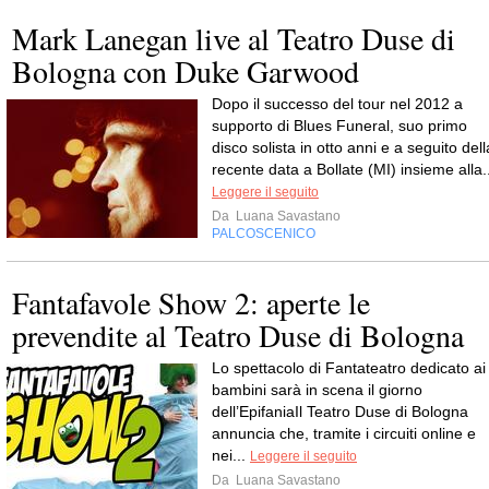
Mark Lanegan live al Teatro Duse di
Bologna con Duke Garwood
Dopo il successo del tour nel 2012 a
supporto di Blues Funeral, suo primo
disco solista in otto anni e a seguito dell
recente data a Bollate (MI) insieme alla..
Leggere il seguito
Da
Luana Savastano
PALCOSCENICO
Fantafavole Show 2: aperte le
prevendite al Teatro Duse di Bologna
Lo spettacolo di Fantateatro dedicato ai
bambini sarà in scena il giorno
dell’EpifaniaIl Teatro Duse di Bologna
annuncia che, tramite i circuiti online e
nei...
Leggere il seguito
Da
Luana Savastano