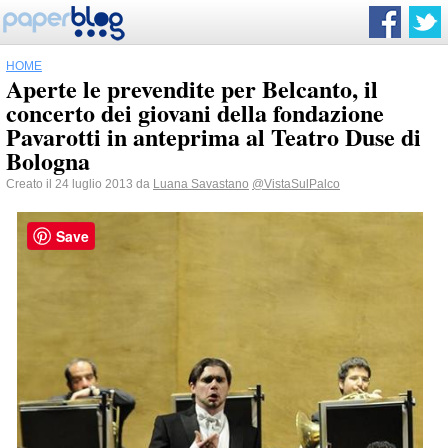
HOME
Aperte le prevendite per Belcanto, il
concerto dei giovani della fondazione
Pavarotti in anteprima al Teatro Duse di
Bologna
Creato il 24 luglio 2013 da
Luana Savastano
@VistaSulPalco
Save