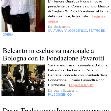
E’ il tenore Gianluca Floris il nuovo
presidente del Conservatorio di Musica
di Cagliari “G.P. da Palestrina” al fianco
della direttrice, la pianista...
Leggere il
seguito
Da
Musicamore
CULTURA
PALCOSCENICO
TEATRO ED
,
,
OPERA
Belcanto in esclusiva nazionale a
Bologna con la Fondazione Pavarotti
Sarà in esclusiva nazionale a Bologna
Belcanto - The Luciano Pavarotti
Heritage, concerto con i cantanti della
Fondazione Luciano Pavarotti e con
l’Orchestra...
Leggere il seguito
Da
Luana Savastano
PALCOSCENICO
Duse: Tradizione e Innovazione per un